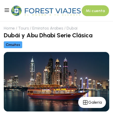
Mi cuenta
Home
Tours
Emiratos Arabes
Dubai
Dubái y Abu Dhabi Serie Clásica
Circuitos
Galería