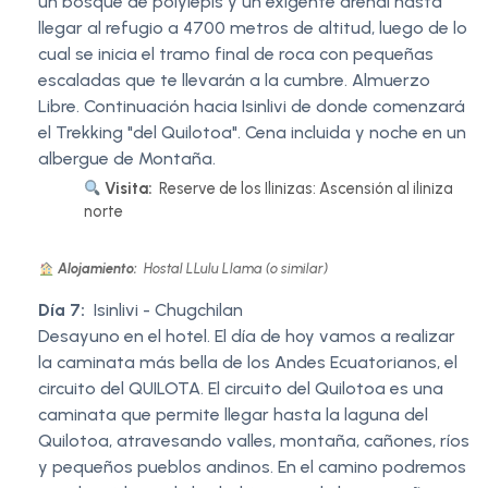
un bosque de polylepis y un exigente arenal hasta
llegar al refugio a 4700 metros de altitud, luego de lo
cual se inicia el tramo final de roca con pequeñas
escaladas que te llevarán a la cumbre. Almuerzo
Libre. Continuación hacia Isinlivi de donde comenzará
el Trekking "del Quilotoa". Cena incluida y noche en un
albergue de Montaña.
Visita:
Reserve de los Ilinizas: Ascensión al iliniza
norte
Alojamiento:
Hostal LLulu Llama (o similar)
Día 7:
Isinlivi - Chugchilan
Desayuno en el hotel. El día de hoy vamos a realizar
la caminata más bella de los Andes Ecuatorianos, el
circuito del QUILOTA. El circuito del Quilotoa es una
caminata que permite llegar hasta la laguna del
Quilotoa, atravesando valles, montaña, cañones, ríos
y pequeños pueblos andinos. En el camino podremos