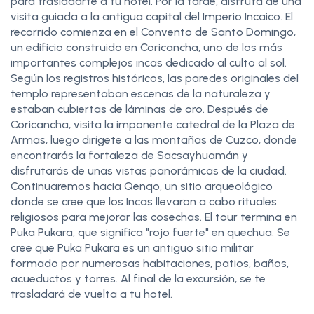
para trasladarte a tu hotel. Por la tarde, disfruta de una
visita guiada a la antigua capital del Imperio Incaico. El
recorrido comienza en el Convento de Santo Domingo,
un edificio construido en Coricancha, uno de los más
importantes complejos incas dedicado al culto al sol.
Según los registros históricos, las paredes originales del
templo representaban escenas de la naturaleza y
estaban cubiertas de láminas de oro. Después de
Coricancha, visita la imponente catedral de la Plaza de
Armas, luego dirígete a las montañas de Cuzco, donde
encontrarás la fortaleza de Sacsayhuamán y
disfrutarás de unas vistas panorámicas de la ciudad.
Continuaremos hacia Qenqo, un sitio arqueológico
donde se cree que los Incas llevaron a cabo rituales
religiosos para mejorar las cosechas. El tour termina en
Puka Pukara, que significa "rojo fuerte" en quechua. Se
cree que Puka Pukara es un antiguo sitio militar
formado por numerosas habitaciones, patios, baños,
acueductos y torres. Al final de la excursión, se te
trasladará de vuelta a tu hotel.