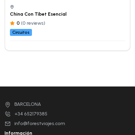
China Con Tíbet Esencial
0
(0 reviews)
Circuitos
BARCELONA
+34 652179385
info@forestviajes.com
Información