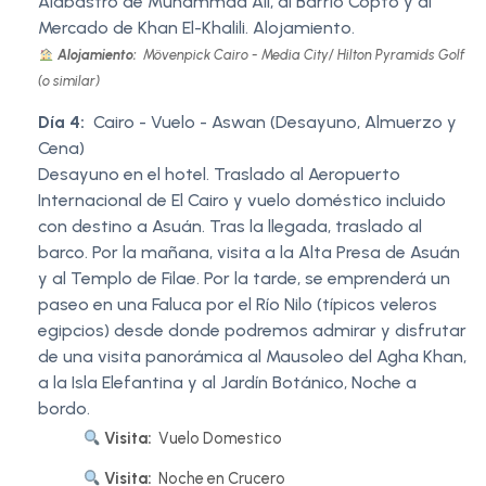
Alabastro de Muhammad Ali, al Barrio Copto y al
Mercado de Khan El-Khalili. Alojamiento.
Alojamiento:
Mövenpick Cairo - Media City/ Hilton Pyramids Golf
(o similar)
Día 4:
Cairo - Vuelo - Aswan (Desayuno, Almuerzo y
Cena)
Desayuno en el hotel. Traslado al Aeropuerto
Internacional de El Cairo y vuelo doméstico incluido
con destino a Asuán. Tras la llegada, traslado al
barco. Por la mañana, visita a la Alta Presa de Asuán
y al Templo de Filae. Por la tarde, se emprenderá un
paseo en una Faluca por el Río Nilo (típicos veleros
egipcios) desde donde podremos admirar y disfrutar
de una visita panorámica al Mausoleo del Agha Khan,
a la Isla Elefantina y al Jardín Botánico, Noche a
bordo.
Visita:
Vuelo Domestico
Visita:
Noche en Crucero