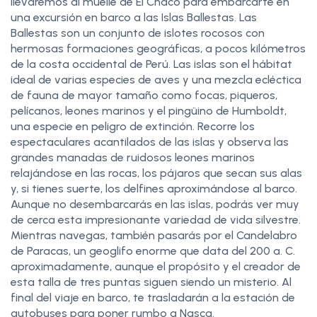
llevaremos al muelle de El Chaco para embarcarte en
una excursión en barco a las Islas Ballestas. Las
Ballestas son un conjunto de islotes rocosos con
hermosas formaciones geográficas, a pocos kilómetros
de la costa occidental de Perú. Las islas son el hábitat
ideal de varias especies de aves y una mezcla ecléctica
de fauna de mayor tamaño como focas, piqueros,
pelícanos, leones marinos y el pingüino de Humboldt,
una especie en peligro de extinción. Recorre los
espectaculares acantilados de las islas y observa las
grandes manadas de ruidosos leones marinos
relajándose en las rocas, los pájaros que secan sus alas
y, si tienes suerte, los delfines aproximándose al barco.
Aunque no desembarcarás en las islas, podrás ver muy
de cerca esta impresionante variedad de vida silvestre.
Mientras navegas, también pasarás por el Candelabro
de Paracas, un geoglifo enorme que data del 200 a. C.
aproximadamente, aunque el propósito y el creador de
esta talla de tres puntas siguen siendo un misterio. Al
final del viaje en barco, te trasladarán a la estación de
autobuses para poner rumbo a Nasca.