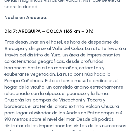
de las magníficas vistas del volcán Misti que se eleva
sobre la ciudad.
Noche en Arequipa.
Día 7: AREQUIPA – COLCA (165 km – 3 h)
Tras desayunar en el hotel, es hora de despedirse de
Arequipa y dirigirse al Valle del Colca. La ruta te llevará a
través del distrito de Yura, un área de impresionantes
características geográficas, desde profundos
barrancos hasta altas montañas, cataratas y
exuberante vegetación. La ruta continúa hacia la
Pampa Cañahuas. Esta extensa meseta andina es el
hogar de la vicuña, un camélido andino estrechamente
relacionado con la alpaca, el guanaco y la llama.
Cruzarás las pampas de Viscachani y Toccra y
bordearás el cráter del ahora extinto Volcán Chucura
para llegar al Mirador de los Andes en Patapampa, a 4
910 metros sobre el nivel del mar. Desde allí podrás
disfrutar de las impresionantes vistas de los numerosos