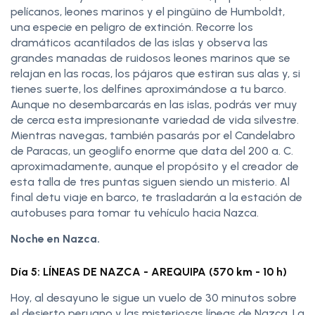
pelícanos, leones marinos y el pingüino de Humboldt,
una especie en peligro de extinción. Recorre los
dramáticos acantilados de las islas y observa las
grandes manadas de ruidosos leones marinos que se
relajan en las rocas, los pájaros que estiran sus alas y, si
tienes suerte, los delfines aproximándose a tu barco.
Aunque no desembarcarás en las islas, podrás ver muy
de cerca esta impresionante variedad de vida silvestre.
Mientras navegas, también pasarás por el Candelabro
de Paracas, un geoglifo enorme que data del 200 a. C.
aproximadamente, aunque el propósito y el creador de
esta talla de tres puntas siguen siendo un misterio. Al
final detu viaje en barco, te trasladarán a la estación de
autobuses para tomar tu vehículo hacia Nazca.
Noche en Nazca.
Día 5: LÍNEAS DE NAZCA - AREQUIPA (570 km - 10 h)
Hoy, al desayuno le sigue un vuelo de 30 minutos sobre
el desierto peruano y las misteriosas líneas de Nazca. La