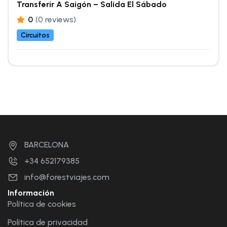
Transferir A Saigón – Salida El Sábado
0
(0 reviews)
Circuitos
BARCELONA
+34 652179385
info@forestviajes.com
Información
Política de cookies
Política de privacidad