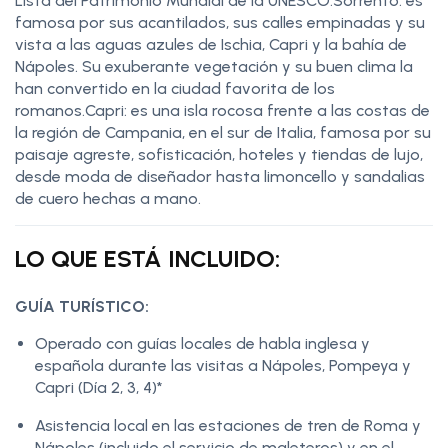
Lista del Patrimonio Mundial de la UNESCO.Sorrento: es
famosa por sus acantilados, sus calles empinadas y su
vista a las aguas azules de Ischia, Capri y la bahía de
Nápoles. Su exuberante vegetación y su buen clima la
han convertido en la ciudad favorita de los
romanos.Capri: es una isla rocosa frente a las costas de
la región de Campania, en el sur de Italia, famosa por su
paisaje agreste, sofisticación, hoteles y tiendas de lujo,
desde moda de diseñador hasta limoncello y sandalias
de cuero hechas a mano.
LO QUE ESTÁ INCLUIDO:
GUÍA TURÍSTICO:
Operado con guías locales de habla inglesa y
española durante las visitas a Nápoles, Pompeya y
Capri (Día 2, 3, 4)*
Asistencia local en las estaciones de tren de Roma y
Nápoles (incluido el servicio de maleteros) y en el