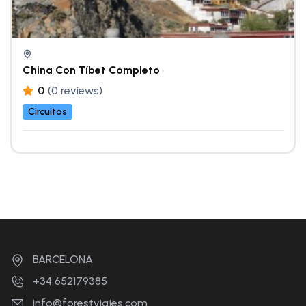
China Con Tíbet Completo
0
(0 reviews)
Circuitos
BARCELONA
+34 652179385
info@forestviajes.com