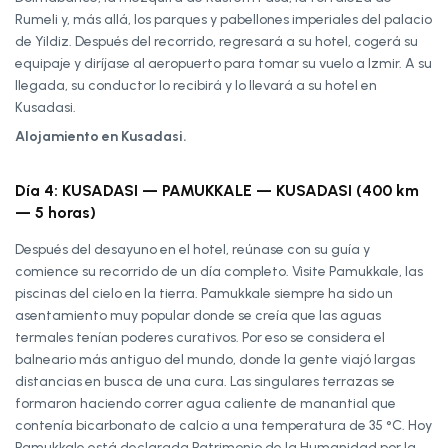
Rumeli y, más allá, los parques y pabellones imperiales del palacio
de Yildiz. Después del recorrido, regresará a su hotel, cogerá su
equipaje y diríjase al aeropuerto para tomar su vuelo a Izmir. A su
llegada, su conductor lo recibirá y lo llevará a su hotel en
Kusadasi.
Alojamiento en Kusadasi.
Día 4: KUSADASI — PAMUKKALE — KUSADASI (400 km
— 5 horas)
Después del desayuno en el hotel, reúnase con su guía y
comience su recorrido de un día completo. Visite Pamukkale, las
piscinas del cielo en la tierra. Pamukkale siempre ha sido un
asentamiento muy popular donde se creía que las aguas
termales tenían poderes curativos. Por eso se considera el
balneario más antiguo del mundo, donde la gente viajó largas
distancias en busca de una cura. Las singulares terrazas se
formaron haciendo correr agua caliente de manantial que
contenía bicarbonato de calcio a una temperatura de 35 °C. Hoy
Pamukkale está declarada Patrimonio de la Humanidad por la