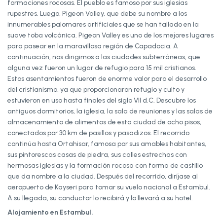
formaciones rocosas. El pueblo es famoso por sus iglesias
rupestres. Luego, Pigeon Valley, que debe su nombre a los
innumerables palomares artificiales que se han tallado en la
suave toba volcánica. Pigeon Valley es uno de los mejores lugares
para pasear en la maravillosa región de Capadocia. A
continuación, nos dirigimos a las ciudades subterráneas, que
alguna vez fueron un lugar de refugio para 15 mil cristianos.
Estos asentamientos fueron de enorme valor para el desarrollo
del cristianismo, ya que proporcionaron refugio y culto y
estuvieron en uso hasta finales del siglo VII d.C. Descubre los
antiguos dormitorios, la iglesia, la sala de reuniones y las salas de
almacenamiento de alimentos de esta ciudad de ocho pisos,
conectados por 30 km de pasillos y pasadizos. El recorrido
continúa hasta Ortahisar, famosa por sus amables habitantes,
sus pintorescas casas de piedra, sus calles estrechas con
hermosas iglesias y la formación rocosa con forma de castillo
que da nombre a la ciudad. Después del recorrido, diríjase al
aeropuerto de Kayseri para tomar su vuelo nacional a Estambul.
A su llegada, su conductor lo recibirá y lo llevará a su hotel.
Alojamiento en Estambul.