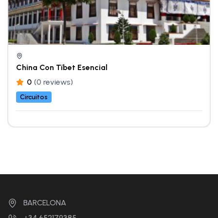
China Con Tíbet Esencial
0
(0 reviews)
Circuitos
BARCELONA
+34 652179385