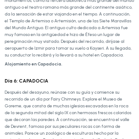
monumentos, como la tercera biblioteca más grande del mundo
antiguo o el teatro romano más grande del continente asiático,
da la sensación de estar viajando en el tiempo. A continuación,
el Templo de Artemisa o Artemisión, una de las Siete Maravillas
del Mundo Antiguo. El antiguo culto dedicado a Artemisa fue
muy famoso en la antigüedad e hizo de Éfeso un lugar de
peregrinación muy visitado. Después del recorrido, diríjase al
aeropuerto de Izmir para tomar su vuelo a Kayseri. A su llegada,
su conductor lo recibirá y lo llevará a su hotel en Capadocia.
Alojamiento en Capadocia.
Día 6: CAPADOCIA
Después del desayuno, reúnase con su guía y comience su
recorrido de un día por Fairy Chimneys. Explore el Museo de
Goreme, que consta de muchas iglesias excavadas en la roca
de la segunda mitad del siglo IX con hermosos frescos coloridos
que decoran las paredes. A continuación, se encuentra el valle
de Devrent, famoso por sus peculiares rocas con forma de
animales. Parece un zoológico de esculturas hecho por la