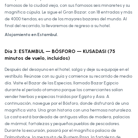
famosos de la ciudad vieja, con sus famosos seis minaretes y su
magnífica cúpula. Le sigue el Gran Bazar; con 18 entradas y más
de 4000 tiendas, es uno de los mayores bazares del mundo. Al
final del recorrido, lo llevaremos de regreso a su hotel.
Alojamiento en Estambul.
Día 3: ESTAMBUL — BÓSFORO — KUSADASI (75
minutos de vuelo, incluidos)
Después del desayuno en el hotel, salga y deje su equipaje en el
vestíbulo. Reúnase con su guía y comience su recorrido de medio
día. Visite el Bazar de las Especias, llamado Bazar Egipcio
durante el período otomano porque los comerciantes solían
vender hierbas y especias traídas por Egipto y Asia. A
continuación, navegue por el Bósforo, donde disfrutará de una
magnífica vista. Una gran historia con una hermosa naturaleza.
La costa está bordeada de antiguas villas de madera, palacios
de mármol, fortalezas y pequeños pueblos de pescadores.
Durante la excursión, pasará por el magnífico palacio de
Dolmabahce, la mezquita de Rustem Pasa, la fortaleza de