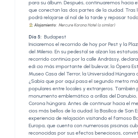
para su álbum. Después, continuaremos hacia el
que conectan las dos partes de la ciudad. Tras l
podrá relajarse al nal de la tarde y repasar tod
Alojamiento:
Mercure Korona Hotel (o similar)
Día 5:
Budapest
Iniciaremos el recorrido de hoy por Pest y la P
del Milenio. En su pedestal se alzan las estatuas
recorrido continúa por la calle Andrássy, decla
edi cio más importante del bulevar, la Ópera Est
Museo Casa del Terror, la Universidad Húngara d
¿Sabía que por aquí pasa el segundo metro má
populares entre locales y extranjeros. También 
monumento emblemático a orillas del Danubio, s
Corona húngara. Antes de continuar hacia el me
cios más bellos de la ciudad: la Basílica de San
experiencia de relajación visitando el famoso B
Europa, que cuenta con numerosas piscinas cubie
reconocidas por sus efectos beneciosos, convir