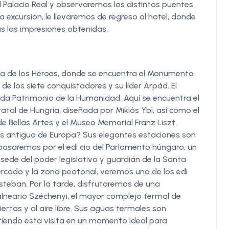
 Palacio Real y observaremos los distintos puentes
a excursión, le llevaremos de regreso al hotel, donde
as las impresiones obtenidas.
laza de los Héroes, donde se encuentra el Monumento
 de los siete conquistadores y su líder Árpád. El
rada Patrimonio de la Humanidad. Aquí se encuentra el
atal de Hungría, diseñada por Miklós Ybl, así como el
e Bellas Artes y el Museo Memorial Franz Liszt.
s antiguo de Europa? Sus elegantes estaciones son
pasaremos por el edi cio del Parlamento húngaro, un
ede del poder legislativo y guardián de la Santa
rcado y la zona peatonal, veremos uno de los edi
 Esteban. Por la tarde, disfrutaremos de una
alneario Széchenyi, el mayor complejo termal de
rtas y al aire libre. Sus aguas termales son
tiendo esta visita en un momento ideal para