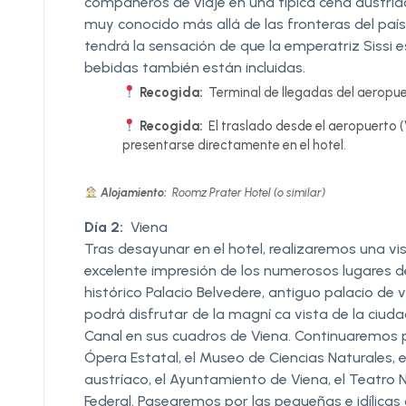
compañeros de viaje en una típica cena austria
muy conocido más allá de las fronteras del paí
tendrá la sensación de que la emperatriz Sissi 
bebidas también están incluidas.
Recogida:
Terminal de llegadas del aeropue
Recogida:
El traslado desde el aeropuerto (
presentarse directamente en el hotel.
Alojamiento:
Roomz Prater Hotel (o similar)
Día 2:
Viena
Tras desayunar en el hotel, realizaremos una vi
excelente impresión de los numerosos lugares de 
histórico Palacio Belvedere, antiguo palacio de
podrá disfrutar de la magní ca vista de la ciuda
Canal en sus cuadros de Viena. Continuaremos p
Ópera Estatal, el Museo de Ciencias Naturales,
austríaco, el Ayuntamiento de Viena, el Teatro 
Federal. Pasearemos por las pequeñas e idílicas c