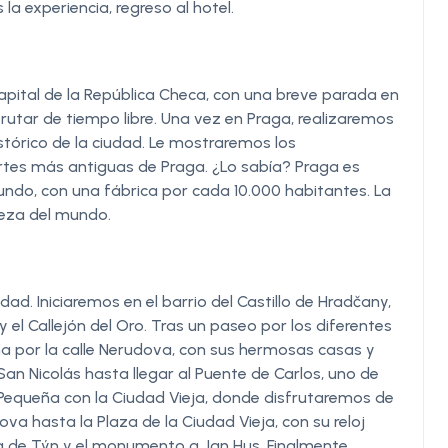
 la experiencia, regreso al hotel.
apital de la República Checa, con una breve parada en
frutar de tiempo libre. Una vez en Praga, realizaremos
histórico de la ciudad. Le mostraremos los
es más antiguas de Praga. ¿Lo sabía? Praga es
ndo, con una fábrica por cada 10.000 habitantes. La
veza del mundo.
ad. Iniciaremos en el barrio del Castillo de Hradčany,
 y el Callejón del Oro. Tras un paseo por los diferentes
eña por la calle Nerudova, con sus hermosas casas y
San Nicolás hasta llegar al Puente de Carlos, uno de
 Pequeña con la Ciudad Vieja, donde disfrutaremos de
va hasta la Plaza de la Ciudad Vieja, con su reloj
ra de Týn y el monumento a Jan Hus. Finalmente,