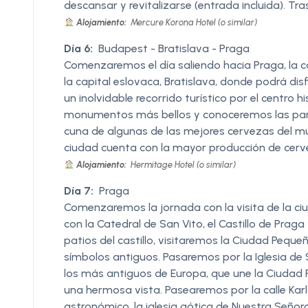
descansar y revitalizarse (entrada incluida). Tras
Alojamiento:
Mercure Korona Hotel (o similar)
Día 6:
Budapest - Bratislava - Praga
Comenzaremos el día saliendo hacia Praga, la c
la capital eslovaca, Bratislava, donde podrá dis
un inolvidable recorrido turístico por el centro 
monumentos más bellos y conoceremos las part
cuna de algunas de las mejores cervezas del mu
ciudad cuenta con la mayor producción de cer
Alojamiento:
Hermitage Hotel (o similar)
Día 7:
Praga
Comenzaremos la jornada con la visita de la ciud
con la Catedral de San Vito, el Castillo de Praga
patios del castillo, visitaremos la Ciudad Pequ
símbolos antiguos. Pasaremos por la Iglesia de 
los más antiguos de Europa, que une la Ciudad
una hermosa vista. Pasearemos por la calle Karlo
astronómico, la iglesia gótica de Nuestra Seño