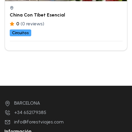
China Con Tíbet Esencial
0
(0 reviews)
Circuitos
BARCELONA
+34 652179385
info@forestviajes.com
Información