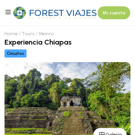
Mi cuenta
Home
Tours
Mexico
Experiencia Chiapas
Circuitos
Galería