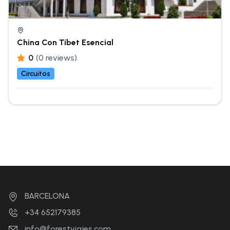
China Con Tíbet Esencial
0
(0 reviews)
Circuitos
BARCELONA
+34 652179385
info@forestviajes.com