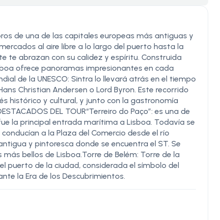
oros de una de las capitales europeas más antiguas y
rcados al aire libre a lo largo del puerto hasta la
te te abrazan con su calidez y espíritu. Construida
o, Lisboa ofrece panoramas impresionantes en cada
ndial de la UNESCO: Sintra lo llevará atrás en el tiempo
a Hans Christian Andersen o Lord Byron. Este recorrido
 histórico y cultural, y junto con la gastronomía
S DESTACADOS DEL TOUR“Terreiro do Paço”: es una de
e la principal entrada marítima a Lisboa. Todavía se
conducían a la Plaza del Comercio desde el río
antigua y pintoresca donde se encuentra el ST. Se
s más bellos de Lisboa.Torre de Belém: Torre de la
l puerto de la ciudad, considerada el símbolo del
nte la Era de los Descubrimientos.