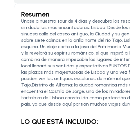
Resumen
Únase a nuestro tour de 4 días y descubra los tes
sin duda las más encantadoras: Lisboa. Desde los me
sinuosa calle del casco antiguo, la Ciudad y su gen
sobre siete colinas en la orilla norte del río Taj
esquina. Un viaje corto a la joya del Patrimonio Mu
y le revelará su espíritu romántico, el que inspiró 
combina de manera impecable los lugares de interés
local llenará sus sentidos y expectativas.PUNTO
las plazas más majestuosas de Lisboa y una vez fu
pueden ver los antiguos escalones de mármol que 
Tajo.Distrito de Alfama: la ciudad romántica más 
encuentra el Castillo de Jorge, uno de los miradore
fortaleza de Lisboa construida como protección de
país, ya que desde aquí partían muchos viajes dura
LO QUE ESTÁ INCLUIDO: