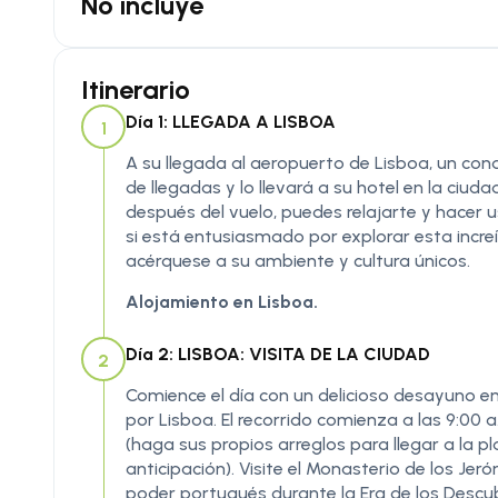
No incluye
Itinerario
Día 1: LLEGADA A LISBOA
1
A su llegada al aeropuerto de Lisboa, un condu
de llegadas y lo llevará a su hotel en la ciuda
después del vuelo, puedes relajarte y hacer us
si está entusiasmado por explorar esta incre
acérquese a su ambiente y cultura únicos.
Alojamiento en Lisboa.
Día 2: LISBOA: VISITA DE LA CIUDAD
2
Comience el día con un delicioso desayuno en
por Lisboa. El recorrido comienza a las 9:00
(haga sus propios arreglos para llegar a la
anticipación). Visite el Monasterio de los Jeró
poder portugués durante la Era de los Descub