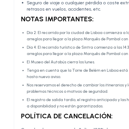
Seguro de viaje o cualquier pérdida o coste ex
retrasos en vuelos, accidentes, etc.
NOTAS IMPORTANTES:
Día 2: El recorrido por la ciudad de Lisboa comienza a
arreglos para llegar a la plaza Marquês de Pombal con 
Día 4: El recorrido turístico de Sintra comienza a las 
arreglos para llegar a la plaza Marquês de Pombal con 
El Museo del Autobús cierra los lunes.
Tenga en cuenta que la Torre de Belém en Lisboa está 
hasta nuevo aviso.
Nos reservamos el derecho de cambiar los itinerarios y
problemas técnicos o motivos de seguridad.
El registro de salida tardío, el registro anticipado y l
a disponibilidad y no están garantizadas.
POLÍTICA DE CANCELACIÓN: