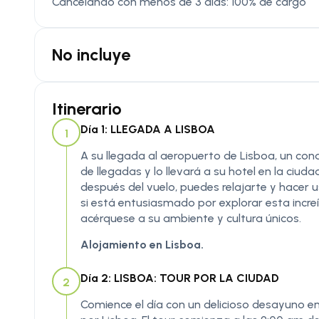
Cancelando con menos de 3 días: 100% de cargo
No incluye
Itinerario
Día 1: LLEGADA A LISBOA
1
A su llegada al aeropuerto de Lisboa, un condu
de llegadas y lo llevará a su hotel en la ciuda
después del vuelo, puedes relajarte y hacer us
si está entusiasmado por explorar esta incre
acérquese a su ambiente y cultura únicos.
Alojamiento en Lisboa.
Día 2: LISBOA: TOUR POR LA CIUDAD
2
Comience el día con un delicioso desayuno en