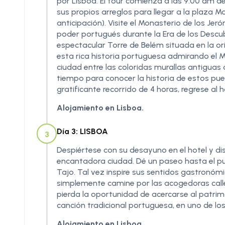
por Lisboa. El tour comienza a las 9:00 am
sus propios arreglos para llegar a la plaza 
anticipación). Visite el Monasterio de los Jeró
poder portugués durante la Era de los Descub
espectacular Torre de Belém situada en la or
esta rica historia portuguesa admirando el 
ciudad entre las coloridas murallas antiguas d
tiempo para conocer la historia de estos pue
gratificante recorrido de 4 horas, regrese al ho
Alojamiento en Lisboa.
Día 3: LISBOA
3
Despiértese con su desayuno en el hotel y di
encantadora ciudad. Dé un paseo hasta el pue
Tajo. Tal vez inspire sus sentidos gastronóm
simplemente camine por las acogedoras calle
pierda la oportunidad de acercarse al patri
canción tradicional portuguesa, en uno de los
Alojamiento en Lisboa.