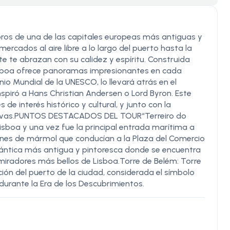
oros de una de las capitales europeas más antiguas y
rcados al aire libre a lo largo del puerto hasta la
te te abrazan con su calidez y espíritu. Construida
o, Lisboa ofrece panoramas impresionantes en cada
onio Mundial de la UNESCO, lo llevará atrás en el
nspiró a Hans Christian Andersen o Lord Byron. Este
e interés histórico y cultural, y junto con la
tativas.PUNTOS DESTACADOS DEL TOUR“Terreiro do
sboa y una vez fue la principal entrada marítima a
ones de mármol que conducían a la Plaza del Comercio
omántica más antigua y pintoresca donde se encuentra
s miradores más bellos de Lisboa.Torre de Belém: Torre
ión del puerto de la ciudad, considerada el símbolo
durante la Era de los Descubrimientos.