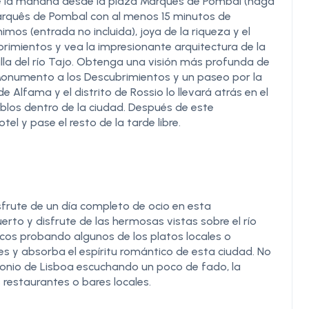
 de la mañana desde la plaza Marquês de Pombal (haga
Marquês de Pombal con al menos 15 minutos de
nimos (entrada no incluida), joya de la riqueza y el
rimientos y vea la impresionante arquitectura de la
illa del río Tajo. Obtenga una visión más profunda de
Monumento a los Descubrimientos y un paseo por la
e Alfama y el distrito de Rossio lo llevará atrás en el
blos dentro de la ciudad. Después de este
tel y pase el resto de la tarde libre.
sfrute de un día completo de ocio en esta
rto y disfrute de las hermosas vistas sobre el río
icos probando algunos de los platos locales o
s y absorba el espíritu romántico de esta ciudad. No
monio de Lisboa escuchando un poco de fado, la
 restaurantes o bares locales.