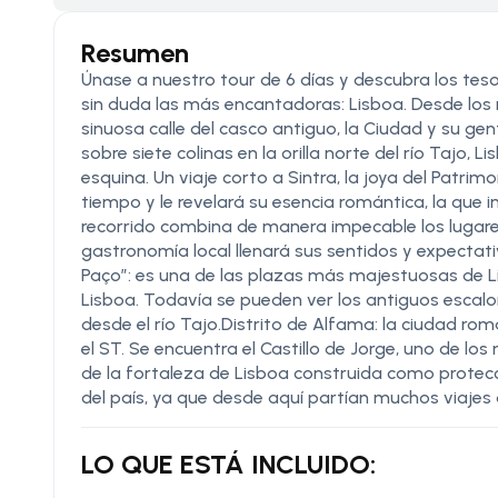
Resumen
Únase a nuestro tour de 6 días y descubra los tes
sin duda las más encantadoras: Lisboa. Desde los me
sinuosa calle del casco antiguo, la Ciudad y su gen
sobre siete colinas en la orilla norte del río Taj
esquina. Un viaje corto a Sintra, la joya del Patrim
tiempo y le revelará su esencia romántica, la que i
recorrido combina de manera impecable los lugares d
gastronomía local llenará sus sentidos y expec
Paço”: es una de las plazas más majestuosas de Li
Lisboa. Todavía se pueden ver los antiguos escal
desde el río Tajo.Distrito de Alfama: la ciudad r
el ST. Se encuentra el Castillo de Jorge, uno de lo
de la fortaleza de Lisboa construida como protecc
del país, ya que desde aquí partían muchos viajes 
LO QUE ESTÁ INCLUIDO: