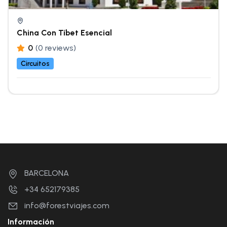
China Con Tíbet Esencial
0
(0 reviews)
Circuitos
BARCELONA
+34 652179385
info@forestviajes.com
Información