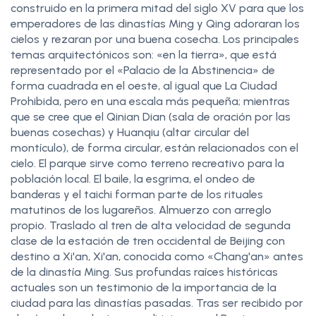
construido en la primera mitad del siglo XV para que los
emperadores de las dinastías Ming y Qing adoraran los
cielos y rezaran por una buena cosecha. Los principales
temas arquitectónicos son: «en la tierra», que está
representado por el «Palacio de la Abstinencia» de
forma cuadrada en el oeste, al igual que La Ciudad
Prohibida, pero en una escala más pequeña; mientras
que se cree que el Qinian Dian (sala de oración por las
buenas cosechas) y Huanqiu (altar circular del
montículo), de forma circular, están relacionados con el
cielo. El parque sirve como terreno recreativo para la
población local. El baile, la esgrima, el ondeo de
banderas y el taichi forman parte de los rituales
matutinos de los lugareños. Almuerzo con arreglo
propio. Traslado al tren de alta velocidad de segunda
clase de la estación de tren occidental de Beijing con
destino a Xi'an, Xi'an, conocida como «Chang'an» antes
de la dinastía Ming. Sus profundas raíces históricas
actuales son un testimonio de la importancia de la
ciudad para las dinastías pasadas. Tras ser recibido por