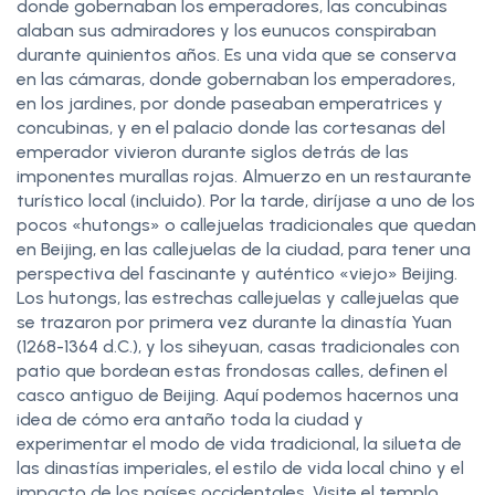
donde gobernaban los emperadores, las concubinas
alaban sus admiradores y los eunucos conspiraban
durante quinientos años. Es una vida que se conserva
en las cámaras, donde gobernaban los emperadores,
en los jardines, por donde paseaban emperatrices y
concubinas, y en el palacio donde las cortesanas del
emperador vivieron durante siglos detrás de las
imponentes murallas rojas. Almuerzo en un restaurante
turístico local (incluido). Por la tarde, diríjase a uno de los
pocos «hutongs» o callejuelas tradicionales que quedan
en Beijing, en las callejuelas de la ciudad, para tener una
perspectiva del fascinante y auténtico «viejo» Beijing.
Los hutongs, las estrechas callejuelas y callejuelas que
se trazaron por primera vez durante la dinastía Yuan
(1268-1364 d.C.), y los siheyuan, casas tradicionales con
patio que bordean estas frondosas calles, definen el
casco antiguo de Beijing. Aquí podemos hacernos una
idea de cómo era antaño toda la ciudad y
experimentar el modo de vida tradicional, la silueta de
las dinastías imperiales, el estilo de vida local chino y el
impacto de los países occidentales. Visite el templo