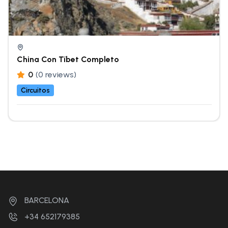
China Con Tíbet Completo
0
(0 reviews)
Circuitos
BARCELONA
+34 652179385