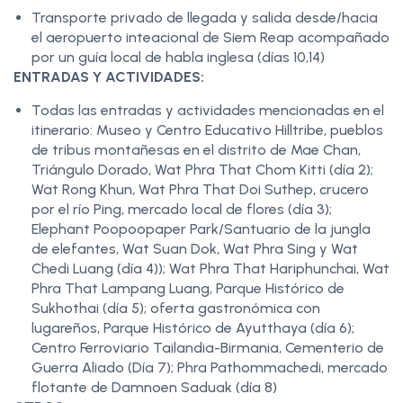
Transporte privado de llegada y salida desde/hacia
el aeropuerto inteacional de Siem Reap acompañado
por un guía local de habla inglesa (días 10,14)
ENTRADAS Y ACTIVIDADES:
Todas las entradas y actividades mencionadas en el
itinerario: Museo y Centro Educativo Hilltribe, pueblos
de tribus montañesas en el distrito de Mae Chan,
Triángulo Dorado, Wat Phra That Chom Kitti (día 2);
Wat Rong Khun, Wat Phra That Doi Suthep, crucero
por el río Ping, mercado local de flores (día 3);
Elephant Poopoopaper Park/Santuario de la jungla
de elefantes, Wat Suan Dok, Wat Phra Sing y Wat
Chedi Luang (día 4)); Wat Phra That Hariphunchai, Wat
Phra That Lampang Luang, Parque Histórico de
Sukhothai (día 5); oferta gastronómica con
lugareños, Parque Histórico de Ayutthaya (día 6);
Centro Ferroviario Tailandia-Birmania, Cementerio de
Guerra Aliado (Día 7); Phra Pathommachedi, mercado
flotante de Damnoen Saduak (día 8)