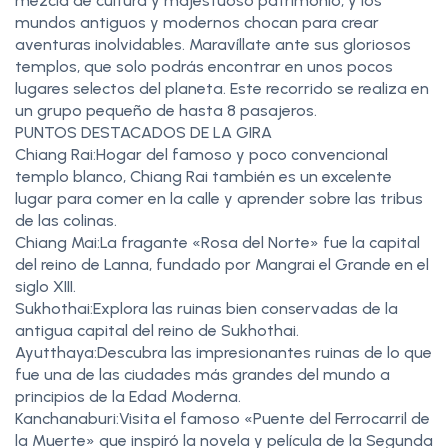
mezcla de cultura y majestuoso patrimonio, y los
mundos antiguos y modernos chocan para crear
aventuras inolvidables. Maravíllate ante sus gloriosos
templos, que solo podrás encontrar en unos pocos
lugares selectos del planeta. Este recorrido se realiza en
un grupo pequeño de hasta 8 pasajeros.
PUNTOS DESTACADOS DE LA GIRA
Chiang Rai:Hogar del famoso y poco convencional
templo blanco, Chiang Rai también es un excelente
lugar para comer en la calle y aprender sobre las tribus
de las colinas.
Chiang Mai:La fragante «Rosa del Norte» fue la capital
del reino de Lanna, fundado por Mangrai el Grande en el
siglo XIII.
Sukhothai:Explora las ruinas bien conservadas de la
antigua capital del reino de Sukhothai.
Ayutthaya:Descubra las impresionantes ruinas de lo que
fue una de las ciudades más grandes del mundo a
principios de la Edad Moderna.
Kanchanaburi:Visita el famoso «Puente del Ferrocarril de
la Muerte» que inspiró la novela y película de la Segunda