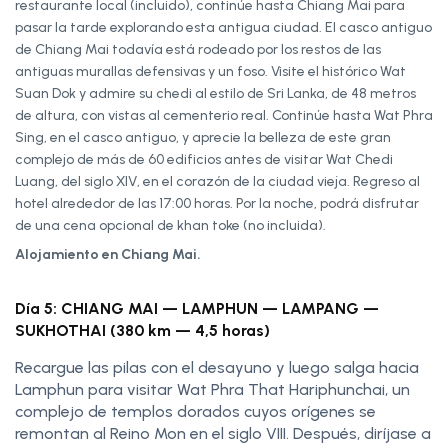
restaurante local (incluido), continúe hasta Chiang Mai para
pasar la tarde explorando esta antigua ciudad. El casco antiguo
de Chiang Mai todavía está rodeado por los restos de las
antiguas murallas defensivas y un foso. Visite el histórico Wat
Suan Dok y admire su chedi al estilo de Sri Lanka, de 48 metros
de altura, con vistas al cementerio real. Continúe hasta Wat Phra
Sing, en el casco antiguo, y aprecie la belleza de este gran
complejo de más de 60 edificios antes de visitar Wat Chedi
Luang, del siglo XIV, en el corazón de la ciudad vieja. Regreso al
hotel alrededor de las 17:00 horas. Por la noche, podrá disfrutar
de una cena opcional de khan toke (no incluida).
Alojamiento en Chiang Mai.
Día 5: CHIANG MAI — LAMPHUN — LAMPANG —
SUKHOTHAI (380 km — 4,5 horas)
Recargue las pilas con el desayuno y luego salga hacia
Lamphun para visitar Wat Phra That Hariphunchai, un
complejo de templos dorados cuyos orígenes se
remontan al Reino Mon en el siglo VIII. Después, diríjase a