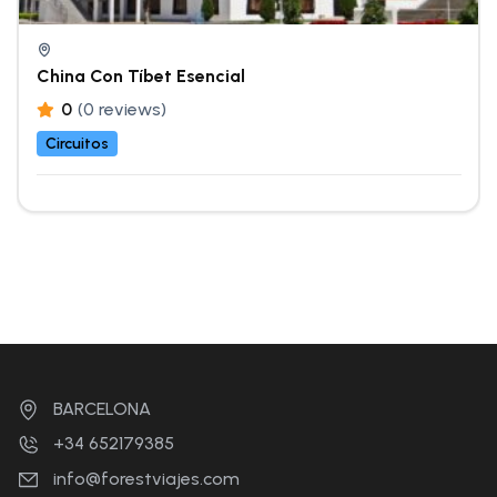
China Con Tíbet Esencial
0
(0 reviews)
Circuitos
BARCELONA
+34 652179385
info@forestviajes.com