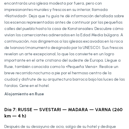
encontrarás una iglesia modesta por fuera, pero con
impresionantes murales y frescos en su interior, llamada
«Natividad». Deja que tu guía te dé información detallada sobre
las escenas representadas antes de continuar por las pequeñas
calles del pueblo hasta la casa de Konstansaliev. Descubre cómo
vivían los comerciantes adinerados en la Edad Media búlgara. A
continuación, nos dirigiremos a las iglesias excavadas en la roca
de Ivanovo (monumento designado por la UNESCO). Sus frescos
revelan un arte excepcional, lo que los convierte en un logro
importante en el arte cristiano del sudeste de Europa. Llegue a
Ruse, también conocida como la «Pequeña Viena». Realice un
breve recorrido nocturno a pie por el hermoso centro de la
ciudad y disfrute de su arquitectura barroca bajo las luces de las
farolas. Cene en el hotel.
Alojamiento en Ruse
Día 7: RUSSE — SVESTARI — MADARA — VARNA (260
km — 4 h)
Después de su desayuno de ocio, salga de su hotel y dedique