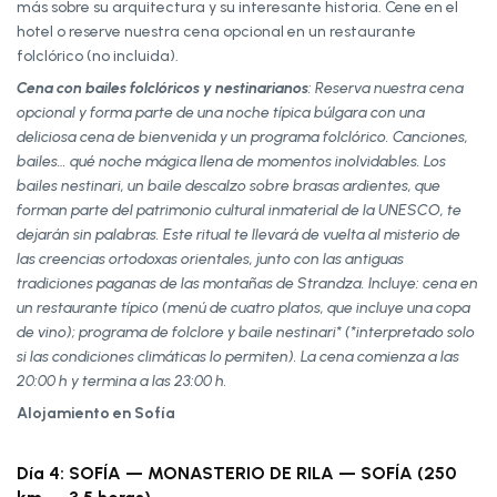
más sobre su arquitectura y su interesante historia. Cene en el
hotel o reserve nuestra cena opcional en un restaurante
folclórico (no incluida).
Cena con bailes folclóricos y nestinarianos
:
Reserva nuestra cena
opcional y forma parte de una noche típica búlgara con una
deliciosa cena de bienvenida y un programa folclórico. Canciones,
bailes… qué noche mágica llena de momentos inolvidables. Los
bailes nestinari, un baile descalzo sobre brasas ardientes, que
forman parte del patrimonio cultural inmaterial de la UNESCO, te
dejarán sin palabras. Este ritual te llevará de vuelta al misterio de
las creencias ortodoxas orientales, junto con las antiguas
tradiciones paganas de las montañas de Strandza. Incluye: cena en
un restaurante típico (menú de cuatro platos, que incluye una copa
de vino); programa de folclore y baile nestinari* (*interpretado solo
si las condiciones climáticas lo permiten). La cena comienza a las
20:00 h y termina a las 23:00 h.
Alojamiento en Sofía
Día 4: SOFÍA — MONASTERIO DE RILA — SOFÍA (250