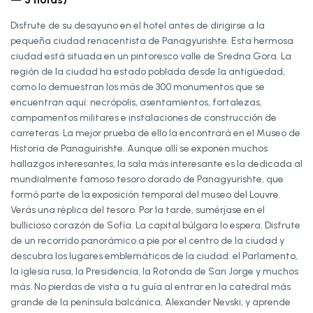
Disfrute de su desayuno en el hotel antes de dirigirse a la
pequeña ciudad renacentista de Panagyurishte. Esta hermosa
ciudad está situada en un pintoresco valle de Sredna Gora. La
región de la ciudad ha estado poblada desde la antigüedad,
como lo demuestran los más de 300 monumentos que se
encuentran aquí: necrópolis, asentamientos, fortalezas,
campamentos militares e instalaciones de construcción de
carreteras. La mejor prueba de ello la encontrará en el Museo de
Historia de Panaguirishte. Aunque allí se exponen muchos
hallazgos interesantes, la sala más interesante es la dedicada al
mundialmente famoso tesoro dorado de Panagyurishte, que
formó parte de la exposición temporal del museo del Louvre.
Verás una réplica del tesoro. Por la tarde, sumérjase en el
bullicioso corazón de Sofía. La capital búlgara lo espera. Disfrute
de un recorrido panorámico a pie por el centro de la ciudad y
descubra los lugares emblemáticos de la ciudad: el Parlamento,
la iglesia rusa, la Presidencia, la Rotonda de San Jorge y muchos
más. No pierdas de vista a tu guía al entrar en la catedral más
grande de la península balcánica, Alexander Nevski, y aprende