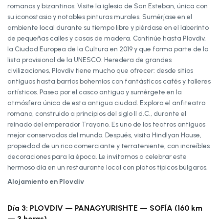
romanos y bizantinos. Visite la iglesia de San Esteban, única con
su iconostasio y notables pinturas murales. Sumérjase en el
ambiente local durante su tiempo libre y piérdase en el laberinto
de pequeñas calles y casas de madera. Continúe hasta Plovdiv,
la Ciudad Europea de la Cultura en 2019 y que forma parte de la
lista provisional de la UNESCO. Heredera de grandes
civilizaciones, Plovdiv tiene mucho que ofrecer: desde sitios
antiguos hasta barrios bohemios con fantásticos cafés y talleres
artísticos. Pasea por el casco antiguo y sumérgete en la
atmósfera única de esta antigua ciudad. Explora el anfiteatro
romano, construido a principios del siglo II d.C., durante el
reinado del emperador Trayano. Es uno de los teatros antiguos
mejor conservados del mundo. Después, visita Hindlyan House,
propiedad de un rico comerciante y terrateniente, con increíbles
decoraciones para la época. Le invitamos a celebrar este
hermoso día en un restaurante local con platos típicos búlgaros.
Alojamiento en Plovdiv
Día 3: PLOVDIV — PANAGYURISHTE — SOFÍA (160 km
— 3 horas)