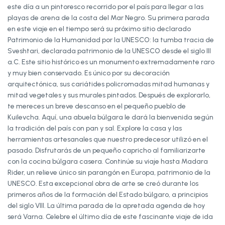
este día a un pintoresco recorrido por el país para llegar a las
playas de arena de la costa del Mar Negro. Su primera parada
en este viaje en el tiempo será su próximo sitio declarado
Patrimonio de la Humanidad por la UNESCO: la tumba tracia de
Sveshtari, declarada patrimonio de la UNESCO desde el siglo III
a.C. Este sitio histórico es un monumento extremadamente raro
y muy bien conservado. Es único por su decoración
arquitectónica, sus cariátides policromadas mitad humanas y
mitad vegetales y sus murales pintados. Después de explorarlo,
te mereces un breve descanso en el pequeño pueblo de
Kuilevcha. Aquí, una abuela búlgara le dará la bienvenida según
la tradición del país con pan y sal. Explore la casa y las
herramientas artesanales que nuestro predecesor utilizó en el
pasado. Disfrutarás de un pequeño capricho al familiarizarte
con la cocina búlgara casera. Continúe su viaje hasta Madara
Rider, un relieve único sin parangón en Europa, patrimonio de la
UNESCO. Esta excepcional obra de arte se creó durante los
primeros años de la formación del Estado búlgaro, a principios
del siglo VIII. La última parada de la apretada agenda de hoy
será Varna. Celebre el último día de este fascinante viaje de ida