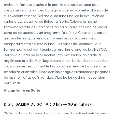
probar la famosa trucha a la parrilla que solo se hace aquí.
Luego, visite una famosa bodega moderna y pruebe algunos de
sus excelentes vinos. Diríjase al destino final de la excursión de
varios días, la capital de Bulgaria, Sofía. Celebre la noche
formando parte de una noche típica búlgara con una deliciosa
cena de despedida y un programa folclórico. Canciones, bailes…
una noche mágica llena de momentos inolvidables para
compartir y esto no será el final. Los bailes de Nestinari*, que
forman parte del patrimonio cultural inmaterial de la UNESCO,
¡serán la guinda de esta noche! Esta actuación, típica de la
región costera del Mar Negro, consiste en bailar descalzos sobre
brasas ardientes. El ritual te llevará al misterio de las creencias
ortodoxas orientales, junto con las antiguas tradiciones paganas
de las montañas de Strandza. (*Los bailes nestinari dependen
del clima).
Alojamiento en Sofía
Día 5: SALIDA DE SOFÍA (10 km — 30 minutos)
Disfrute de un delicioso desayuno antes de salir del hotel y tomar