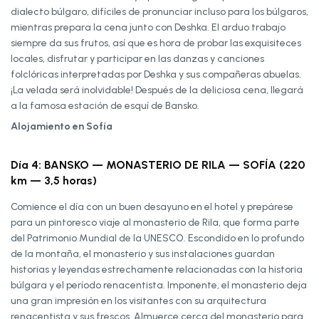
dialecto búlgaro, difíciles de pronunciar incluso para los búlgaros,
mientras prepara la cena junto con Deshka. El arduo trabajo
siempre da sus frutos, así que es hora de probar las exquisiteces
locales, disfrutar y participar en las danzas y canciones
folclóricas interpretadas por Deshka y sus compañeras abuelas.
¡La velada será inolvidable! Después de la deliciosa cena, llegará
a la famosa estación de esquí de Bansko.
Alojamiento en Sofía
Día 4: BANSKO — MONASTERIO DE RILA — SOFÍA (220
km — 3,5 horas)
Comience el día con un buen desayuno en el hotel y prepárese
para un pintoresco viaje al monasterio de Rila, que forma parte
del Patrimonio Mundial de la UNESCO. Escondido en lo profundo
de la montaña, el monasterio y sus instalaciones guardan
historias y leyendas estrechamente relacionadas con la historia
búlgara y el período renacentista. Imponente, el monasterio deja
una gran impresión en los visitantes con su arquitectura
renacentista y sus frescos. Almuerce cerca del monasterio para