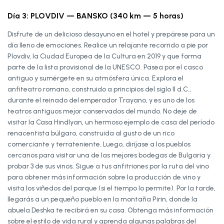
Día 3: PLOVDIV — BANSKO (340 km — 5 horas)
Disfrute de un delicioso desayuno en el hotel y prepárese para un
día lleno de emociones. Realice un relajante recorrido a pie por
Plovdiv, la Ciudad Europea de la Cultura en 2019 y que forma
parte de la lista provisional de la UNESCO. Pasea por el casco
antiguo y sumérgete en su atmósfera única. Explora el
anfiteatro romano, construido a principios del siglo II d.C.,
durante el reinado del emperador Trayano, y es uno de los
teatros antiguos mejor conservados del mundo. No deje de
visitar la Casa Hindlyan, un hermoso ejemplo de casa del período
renacentista búlgaro, construida al gusto de un rico
comerciante y terrateniente. Luego, diríjase a los pueblos
cercanos para visitar una de las mejores bodegas de Bulgaria y
probar 3 de sus vinos. Sigue a tus anfitriones por la ruta del vino
para obtener más información sobre la producción de vino y
visita los viñedos del parque (si el tiempo lo permite). Por la tarde,
llegarás a un pequeño pueblo en la montaña Pirin, donde la
abuela Deshka te recibirá en su casa. Obtenga más información
sobre el estilo de vida rural y aprenda algunas palabras del