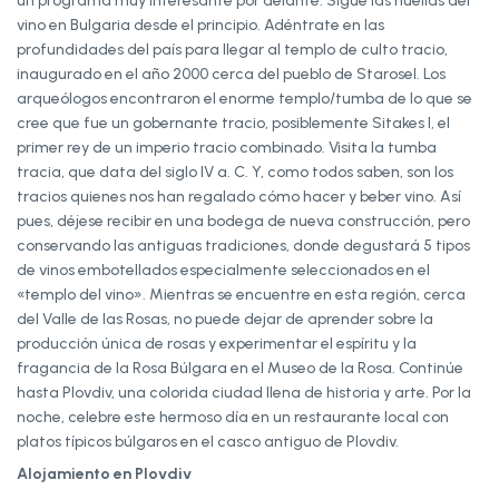
un programa muy interesante por delante. Sigue las huellas del
vino en Bulgaria desde el principio. Adéntrate en las
profundidades del país para llegar al templo de culto tracio,
inaugurado en el año 2000 cerca del pueblo de Starosel. Los
arqueólogos encontraron el enorme templo/tumba de lo que se
cree que fue un gobernante tracio, posiblemente Sitakes I, el
primer rey de un imperio tracio combinado. Visita la tumba
tracia, que data del siglo IV a. C. Y, como todos saben, son los
tracios quienes nos han regalado cómo hacer y beber vino. Así
pues, déjese recibir en una bodega de nueva construcción, pero
conservando las antiguas tradiciones, donde degustará 5 tipos
de vinos embotellados especialmente seleccionados en el
«templo del vino». Mientras se encuentre en esta región, cerca
del Valle de las Rosas, no puede dejar de aprender sobre la
producción única de rosas y experimentar el espíritu y la
fragancia de la Rosa Búlgara en el Museo de la Rosa. Continúe
hasta Plovdiv, una colorida ciudad llena de historia y arte. Por la
noche, celebre este hermoso día en un restaurante local con
platos típicos búlgaros en el casco antiguo de Plovdiv.
Alojamiento en Plovdiv