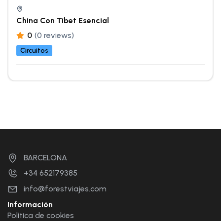
China Con Tíbet Esencial
0
(0 reviews)
Circuitos
BARCELONA
+34 652179385
info@forestviajes.com
Información
Política de cookies