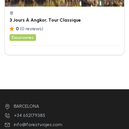
3 Jours À Angkor, Tour Classique
0
(0 reviews)
Excursiones
BARCELONA
+34 652179385
info@forestviajes.com