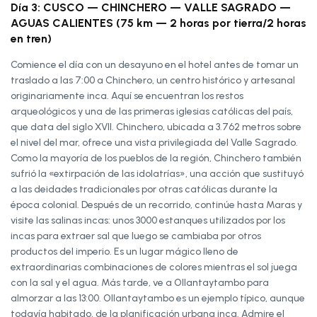
Día 3: CUSCO — CHINCHERO — VALLE SAGRADO —
AGUAS CALIENTES (75 km — 2 horas por tierra/2 horas
en tren)
Comience el día con un desayuno en el hotel antes de tomar un
traslado a las 7:00 a Chinchero, un centro histórico y artesanal
originariamente inca. Aquí se encuentran los restos
arqueológicos y una de las primeras iglesias católicas del país,
que data del siglo XVII. Chinchero, ubicada a 3.762 metros sobre
el nivel del mar, ofrece una vista privilegiada del Valle Sagrado.
Como la mayoría de los pueblos de la región, Chinchero también
sufrió la «extirpación de las idolatrías», una acción que sustituyó
a las deidades tradicionales por otras católicas durante la
época colonial. Después de un recorrido, continúe hasta Maras y
visite las salinas incas: unos 3000 estanques utilizados por los
incas para extraer sal que luego se cambiaba por otros
productos del imperio. Es un lugar mágico lleno de
extraordinarias combinaciones de colores mientras el sol juega
con la sal y el agua. Más tarde, ve a Ollantaytambo para
almorzar a las 13:00. Ollantaytambo es un ejemplo típico, aunque
todavía habitado, de la planificación urbana inca. Admire el