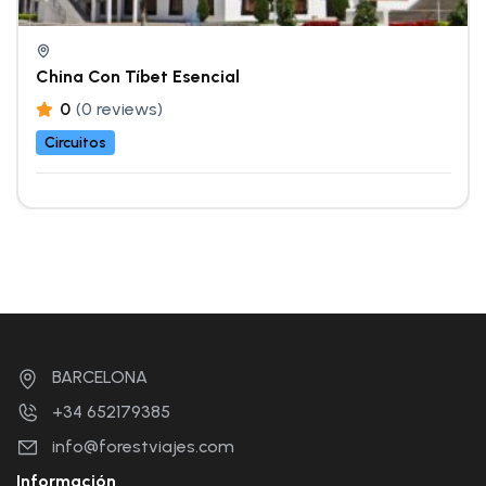
China Con Tíbet Esencial
0
(0 reviews)
Circuitos
BARCELONA
+34 652179385
info@forestviajes.com
Información