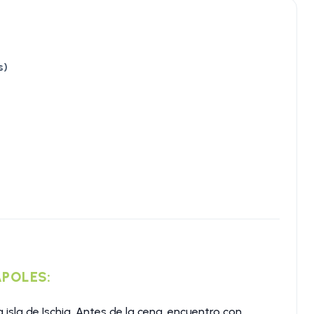
s)
NAPOLES:
 isla de Ischia. Antes de la cena, encuentro con