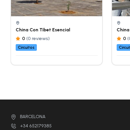
China Con Tíbet Esencial
China
0
(0 reviews)
0
(
Circuitos
Circui
BARCELONA
+34 652179385