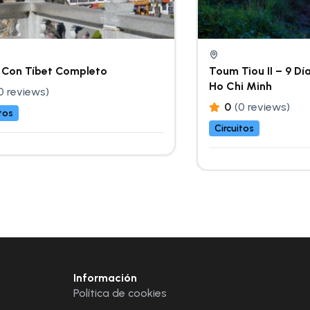
 Con Tíbet Completo
Toum Tiou II – 9 D
Ho Chi Minh
0 reviews)
0
(0 reviews)
tos
Circuitos
Información
Política de cookies