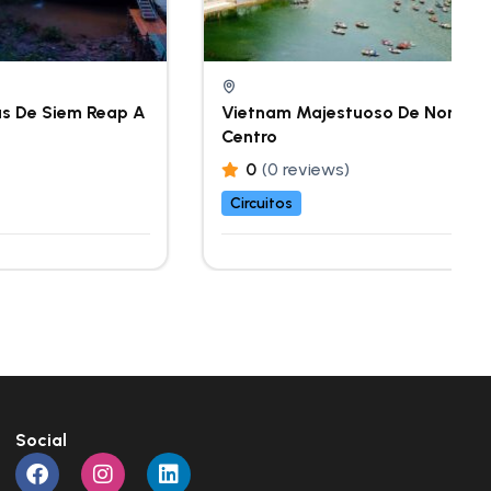
ías De Siem Reap A
Vietnam Majestuoso De Norte A
Centro
0
(0 reviews)
Circuitos
Social