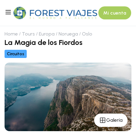
Mi cuenta
Home
Tours
Europa
Noruega
Oslo
La Magia de los Fiordos
Circuitos
Galería