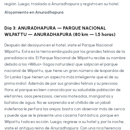
región. Luego, traslado a Anuradhapura y registro en su hotel.
Alojamiento en Anuradhapura
Día 3: ANURADHAPURA — PARQUE NACIONAL
WILPATTU — ANURADHAPURA (80 km — 1,5 horas)
Después del desayuno en el hotel, visite el Parque Nacional
Wilpattu. Esta es la tierra embrujada por los grandes felinos de la
paradisíaca isla. El Parque Nacional de Wilpattu recibe su nombre
debido a los «Willus» (lagos naturales) que salpican el parque
nacional de Wilpattu, que tiene un gran número de leopardos de
Sri Lanka (que tienen un aspecto más inteligente que el de su
primo indio). Además de por sus grandes felinos y su preciosa
flora, el parque es bien conocido por su saludable población de
elefantes, osos perezosos, ciervos moteados, mangostas y
búfalos de agua. No se sorprenda si el chillido de un jabalí
indefenso le perfora las orejas; basta con observar más de cerca
y puede que se le presente una cacería fantástica, porque en
Wilpattu todo es acción. Luego, regrese a su hotel y, por la noche,
visite el antiguo reino de Anuradhapura. Con una rica herencia