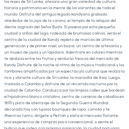
los reyes de Sri Lanka, atesora una gran variedad de cultura,
historia y patrimonio en la mente de los visitantes de todo el
mundo. Disfruta del antiguo legado kandyano grabado
alrededor de la joya de la corona, el templo de la reliquia del
diente sagrado del Señor Buda. Si paseas por esta pequeña
ciudad a orillas del lago, rodeada de brumosas colinas, verás el
centro de la ciudad de Kandy, repleto de marcas de última
generación y de primer nivel, un bazar, un centro de artesanía y
un museo de joyas y un lapidario. Adéntrate en colores mientras
te deslizas entre las frutas y verduras frescas del mercado de
Kandy. Disfrute de la noche al ritmo de la música tradicional y los
tambores amplificados por un espectáculo cultural que realza la
rica y vibrante cultura de Sri Lanka, la maravilla de Asia. Luego,
traslado a Colombo y disfrute de un recorrido nocturno por la
ciudad de Colombo. Conduzca por las limpias calles que bordean
el hipódromo blanco cristalino, centro de carreras de caballos en
1893 y pista de aterrizaje de la Segunda Guerra Mundial,
decorado hoy con lujosas boutiques de ropa, comida y té.
Mientras tanto, dirígete a Pettah y visita el mercado flotante,
una experiencia de compras poco convencional, o siente el
bullicio que rodea a la próxima inspiración, la ciudad portuaria