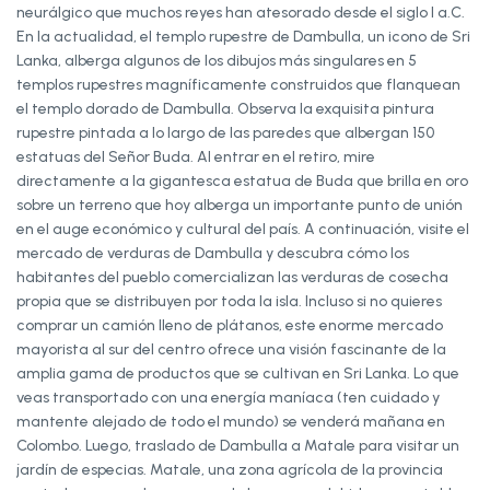
neurálgico que muchos reyes han atesorado desde el siglo I a.C.
En la actualidad, el templo rupestre de Dambulla, un icono de Sri
Lanka, alberga algunos de los dibujos más singulares en 5
templos rupestres magníficamente construidos que flanquean
el templo dorado de Dambulla. Observa la exquisita pintura
rupestre pintada a lo largo de las paredes que albergan 150
estatuas del Señor Buda. Al entrar en el retiro, mire
directamente a la gigantesca estatua de Buda que brilla en oro
sobre un terreno que hoy alberga un importante punto de unión
en el auge económico y cultural del país. A continuación, visite el
mercado de verduras de Dambulla y descubra cómo los
habitantes del pueblo comercializan las verduras de cosecha
propia que se distribuyen por toda la isla. Incluso si no quieres
comprar un camión lleno de plátanos, este enorme mercado
mayorista al sur del centro ofrece una visión fascinante de la
amplia gama de productos que se cultivan en Sri Lanka. Lo que
veas transportado con una energía maníaca (ten cuidado y
mantente alejado de todo el mundo) se venderá mañana en
Colombo. Luego, traslado de Dambulla a Matale para visitar un
jardín de especias. Matale, una zona agrícola de la provincia