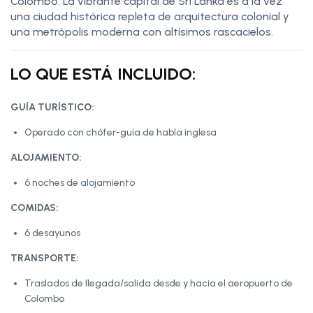
Colombo: La vibrante capital de Sri Lanka es a la vez
una ciudad histórica repleta de arquitectura colonial y
una metrópolis moderna con altísimos rascacielos.
LO QUE ESTÁ INCLUIDO:
GUÍA TURÍSTICO:
Operado con chófer-guía de habla inglesa
ALOJAMIENTO:
6 noches de alojamiento
COMIDAS:
6 desayunos
TRANSPORTE:
Traslados de llegada/salida desde y hacia el aeropuerto de
Colombo