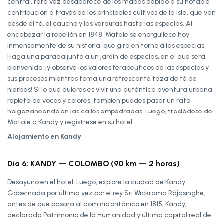
central, rara vez desaparece de los mapas debido a su notable
contribución a través de los principales cultivos de la isla, que van
desde el té, el caucho y las verduras hasta las especias. Al
encabezar la rebelión en 1848, Matale se enorgullece hoy
inmensamente de su historia, que gira en torno a las especias.
Haga una parada junto a un jardín de especias, en el que será
bienvenido, ¡y observe los valores terapéuticos de las especias y
sus procesos mientras toma una refrescante taza de té de
hierbas! Si lo que quieres es vivir una auténtica aventura urbana
repleta de voces y colores, también puedes pasar un rato
holgazaneando en las calles empedradas. Luego, trasládese de
Matale a Kandy y regístrese en su hotel.
Alojamiento en Kandy
Día 6: KANDY — COLOMBO (90 km — 2 horas)
Desayuno en el hotel. Luego, explore la ciudad de Kandy.
Gobernada por última vez por el rey Sri Wickrama Rajasinghe,
antes de que pasara al dominio británico en 1815, Kandy,
declarada Patrimonio de la Humanidad y última capital real de