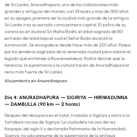
de Sri Lanka, Anuradhapura, una de las civilizaciones más
grandes y antiguas del mundo, con 113 reyes y más de 1300 años
en su apogeo, promete ser la ciudad más grande de la antigua
Sri Lanka tras su reinado como primera capital. El zafiro de su
corona es sin duda el Sri Maha Bodhi, el árbol sagrado de BO
extraído del árbol bajo el cual el Señor Buda alcanzó la
iluminación. Se enorgullece desde hace más de 220 años. Pasea
por los senderos sagrados de la venerada ciudad para adorar el
legado que entreteje a Ruwanweliseya. Podría decirse que la
herencia, la supremacía y la cultura hacen de Anuradhapura el
reino más fuerte de Sri Lanka.
Alojamiento en Anuradhapura
Día 4: ANURADHAPURA — SIGIRIYA — HIRIWADUNNA
— DAMBULLA (90 km — 2 horas)
Después del desayuno en el hotel, traslado a Sigiriya y visita a la
fortaleza rocosa de Sigiriya. La ciudadela rocosa del rey
Kasyapa, del siglo V y declarada Patrimonio de la Humanidad,
Sigiriya, no solo presume de la supremacía de la antigua