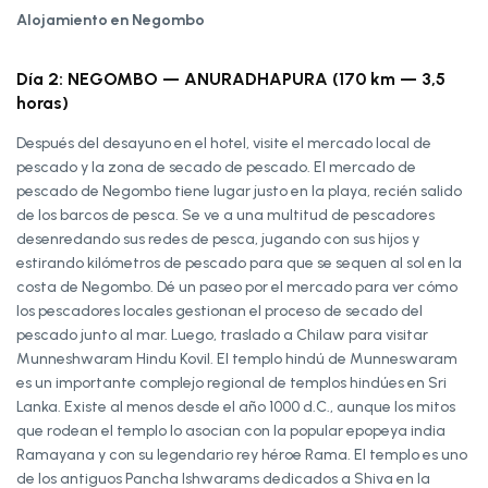
Alojamiento en Negombo
Día 2: NEGOMBO — ANURADHAPURA (170 km — 3,5
horas)
Después del desayuno en el hotel, visite el mercado local de
pescado y la zona de secado de pescado. El mercado de
pescado de Negombo tiene lugar justo en la playa, recién salido
de los barcos de pesca. Se ve a una multitud de pescadores
desenredando sus redes de pesca, jugando con sus hijos y
estirando kilómetros de pescado para que se sequen al sol en la
costa de Negombo. Dé un paseo por el mercado para ver cómo
los pescadores locales gestionan el proceso de secado del
pescado junto al mar. Luego, traslado a Chilaw para visitar
Munneshwaram Hindu Kovil. El templo hindú de Munneswaram
es un importante complejo regional de templos hindúes en Sri
Lanka. Existe al menos desde el año 1000 d.C., aunque los mitos
que rodean el templo lo asocian con la popular epopeya india
Ramayana y con su legendario rey héroe Rama. El templo es uno
de los antiguos Pancha Ishwarams dedicados a Shiva en la