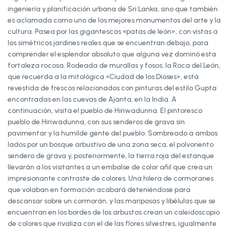
ingeniería y planificación urbana de Sri Lanka, sino que también
es aclamada como uno de los mejores monumentos del arte y la
cultura. Pasea por las gigantescas «patas de león», con vistas a
los simétricos jardines reales que se encuentran debajo, para
comprender el esplendor absoluto que alguna vez dominó esta
fortaleza rocosa. Rodeada de murallas y fosos, la Roca del León,
que recuerda a la mitológica «Ciudad de los Dioses», está
revestida de frescos relacionados con pinturas del estilo Gupta
encontradas en las cuevas de Ajanta, en la India. A
continuación, visita el pueblo de Hiriwadunna. El pintoresco
pueblo de Hiriwadunna, con sus senderos de grava sin
pavimentar y la humilde gente del pueblo. Sombreado a ambos
lados por un bosque arbustivo de una zona seca, el polvoriento
sendero de grava y, posteriormente, la tierra roja del estanque
llevarán a los visitantes a un embalse de color añil que crea un
impresionante contraste de colores. Una hilera de cormoranes
que volaban en formación acabará deteniéndose para
descansar sobre un cormorán, y las mariposas y libélulas que se
encuentran en los bordes de los arbustos crean un caleidoscopio
de colores que rivaliza con el de las flores silvestres, igualmente