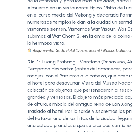
de la cascada y, para los más atrevidos, darse
Almuerzo en un restaurante típico. Visita de Lua
en el curso medio del Mekong y declarada Patr
numerosos templos le dan a la ciudad un sentid
visitantes sienten. Visitamos Wat Visoun, Wat 
subimos al Wat Chom Si, en la cima de la colina 
la hermosa vista.
Alojamiento:
Sada Hotel (Deluxe Room) / Maison Dalabua (
Día 4:
Luang Prabang - Vientiane (Desayuno, A
Temprano despertar (antes del amanecer) para v
monjes, con el Patriarca a la cabeza, que acepta
al hotel para desayunar. Visita del Museo Naciona
colección de objetos que pertenecieron al tesoro
grandes y ventosas. El objeto más preciado aquí
de altura, símbolo del antiguo reino de Lan Xang
traslado al hotel. Por la tarde visitaremos los p
del Patuxai, uno de los hitos de la ciudad, lleg
una estupa grandiosa que se dice que contiene u