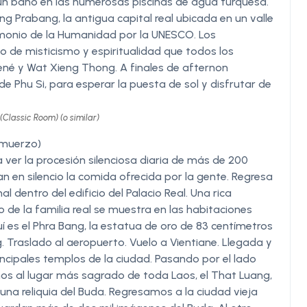
 un baño en las numerosas piscinas de agua turquesa.
ng Prabang, la antigua capital real ubicada en un valle
imonio de la Humanidad por la UNESCO. Los
o de misticismo y espiritualidad que todos los
Sené y Wat Xieng Thong. A finales de afternon
de Phu Si, para esperar la puesta de sol y disfrutar de
Classic Room) (o similar)
lmuerzo)
er la procesión silenciosa diaria de más de 200
n en silencio la comida ofrecida por la gente. Regresa
l dentro del edificio del Palacio Real. Una rica
 de la familia real se muestra en las habitaciones
 es el Phra Bang, la estatua de oro de 83 centímetros
. Traslado al aeropuerto. Vuelo a Vientiane. Llegada y
rincipales templos de la ciudad. Pasando por el lado
amos al lugar más sagrado de toda Laos, el That Luang,
na reliquia del Buda. Regresamos a la ciudad vieja