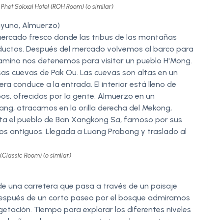
het Sokxai Hotel (ROH Room) (o similar)
ayuno, Almuerzo)
mercado fresco donde las tribus de las montañas
ductos. Después del mercado volvemos al barco para
 camino nos detenemos para visitar un pueblo H'Mong.
as cuevas de Pak Ou. Las cuevas son altas en un
ra conduce a la entrada. El interior está lleno de
os, ofrecidas por la gente. Almuerzo en un
bang, atracamos en la orilla derecha del Mekong,
asta el pueblo de Ban Xangkong Sa, famoso por sus
os antiguos. Llegada a Luang Prabang y traslado al
Classic Room) (o similar)
de una carretera que pasa a través de un paisaje
 después de un corto paseo por el bosque admiramos
tación. Tiempo para explorar los diferentes niveles