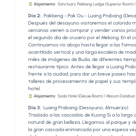
Alojamiento:
Sanctuary Pakbeng Lodge (Superior Room) / P
Día 2:
Pakbeng - Pak Ou - Luang Prabang (Des
Después del desayuno visitaremos el colorido 
cercanas vienen a comprar y vender varios pro
el segundo día de crucero por el Mekong. En el
Continuamos río abajo hasta llegar a las famos
acantilado vertical y una larga escalera de made
miles de imágenes de Buda, de diferentes tiemp
restaurante típico. Antes de llegar a Luang Pra
frente a la ciudad, para dar un breve paseo h
talleres de procesamiento de papel y sus templ
hotel.
Alojamiento:
Sada Hotel (Deluxe Room) / Maison Dalabua (
Día 3:
Luang Prabang (Desayuno, Almuerzo)
Traslado a las cascadas de Kuong Si a lo largo 
natural de gran belleza. Llegamos al parque y
la gran cascada enmarcada por una espesa vege