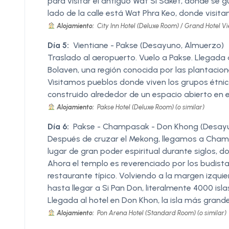
para visitar el antiguo Wat Si Saket, donde se 
lado de la calle está Wat Phra Keo, donde visita
Alojamiento:
City Inn Hotel (Deluxe Room) / Grand Hotel Vi
Día 5:
Vientiane - Pakse (Desayuno, Almuerzo)
Traslado al aeropuerto. Vuelo a Pakse. Llegada a
Bolaven, una región conocida por las plantacion
Visitamos pueblos donde viven los grupos étnic
construido alrededor de un espacio abierto en e
Alojamiento:
Pakse Hotel (Deluxe Room) (o similar)
Día 6:
Pakse - Champasak - Don Khong (Desay
Después de cruzar el Mekong, llegamos a Cham
lugar de gran poder espiritual durante siglos, 
Ahora el templo es reverenciado por los budis
restaurante típico. Volviendo a la margen izquier
hasta llegar a Si Pan Don, literalmente 4000 isla
Llegada al hotel en Don Khon, la isla más grande
Alojamiento:
Pon Arena Hotel (Standard Room) (o similar)