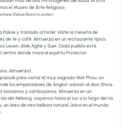
guardan más de dos mil imágenes del Buda. Al otro
mos el Museo de Arte Religioso.
entiane (Deluxe Room) (o similar)
 Pakse y traslado al hotel. Visite la meseta de
es de té y café. Almuerzo en un restaurante típico.
os Laven, Alak, Nghé y Suei. Cada pueblo está
l centro donde mora el espíritu Protector.
uno, Almuerzo)
passak para visitar el muy sagrado Wat Phou, un
donde los emperadores de Angkor adoran al dios Shiva.
tas laosianos y camboyanos. Almuerzo en un
da del Mekong, viajamos hacia el sur a lo largo del río
s, un área de rara belleza natural, única en el mundo.
.