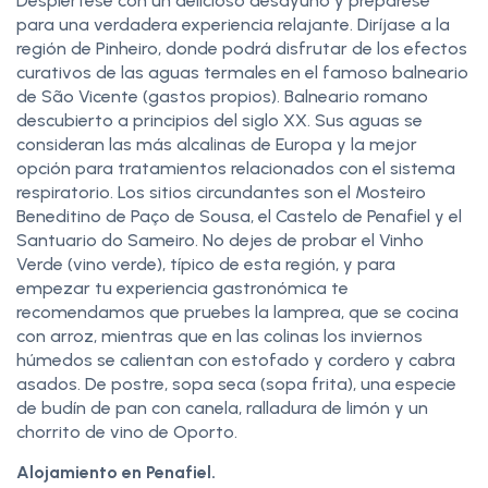
Despiértese con un delicioso desayuno y prepárese
para una verdadera experiencia relajante. Diríjase a la
región de Pinheiro, donde podrá disfrutar de los efectos
curativos de las aguas termales en el famoso balneario
de São Vicente (gastos propios). Balneario romano
descubierto a principios del siglo XX. Sus aguas se
consideran las más alcalinas de Europa y la mejor
opción para tratamientos relacionados con el sistema
respiratorio. Los sitios circundantes son el Mosteiro
Beneditino de Paço de Sousa, el Castelo de Penafiel y el
Santuario do Sameiro. No dejes de probar el Vinho
Verde (vino verde), típico de esta región, y para
empezar tu experiencia gastronómica te
recomendamos que pruebes la lamprea, que se cocina
con arroz, mientras que en las colinas los inviernos
húmedos se calientan con estofado y cordero y cabra
asados. De postre, sopa seca (sopa frita), una especie
de budín de pan con canela, ralladura de limón y un
chorrito de vino de Oporto.
Alojamiento en Penafiel.