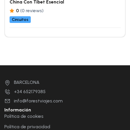
China Con Tíbet Esencial
0
(0 reviews)
Circuitos
BARCELONA
+34 652179385
info@forestviajes.com
Información
Política de cookies
Política de privacidad