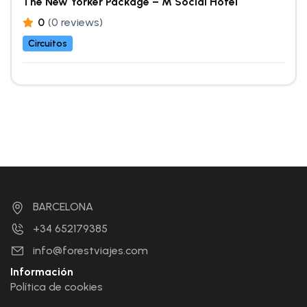
The New Yorker Package – M Social Hotel
0
(0 reviews)
Circuitos
BARCELONA
+34 652179385
info@forestviajes.com
Información
Política de cookies