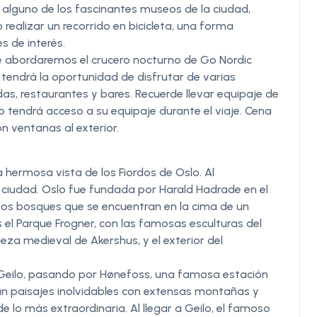
 alguno de los fascinantes museos de la ciudad,
realizar un recorrido en bicicleta, una forma
s de interés.
de abordaremos el crucero nocturno de Go Nordic
 tendrá la oportunidad de disfrutar de varias
as, restaurantes y bares. Recuerde llevar equipaje de
 tendrá acceso a su equipaje durante el viaje. Cena
n ventanas al exterior.
 hermosa vista de los Fiordos de Oslo. Al
a ciudad. Oslo fue fundada por Harald Hadrade en el
sos bosques que se encuentran en la cima de un
s el Parque Frogner, con las famosas esculturas del
aleza medieval de Akershus, y el exterior del
a Geilo, pasando por Hønefoss, una famosa estación
rán paisajes inolvidables con extensas montañas y
e lo más extraordinaria. Al llegar a Geilo, el famoso