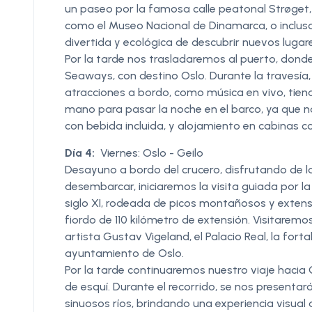
un paseo por la famosa calle peatonal Strøget,
como el Museo Nacional de Dinamarca, o incluso 
divertida y ecológica de descubrir nuevos lugare
Por la tarde nos trasladaremos al puerto, don
Seaways, con destino Oslo. Durante la travesía,
atracciones a bordo, como música en vivo, tiend
mano para pasar la noche en el barco, ya que no
con bebida incluida, y alojamiento en cabinas co
Día 4:
Viernes: Oslo - Geilo
Desayuno a bordo del crucero, disfrutando de la
desembarcar, iniciaremos la visita guiada por l
siglo XI, rodeada de picos montañosos y exten
fiordo de 110 kilómetro de extensión. Visitaremo
artista Gustav Vigeland, el Palacio Real, la fort
ayuntamiento de Oslo.
Por la tarde continuaremos nuestro viaje haci
de esquí. Durante el recorrido, se nos presenta
sinuosos ríos, brindando una experiencia visual d