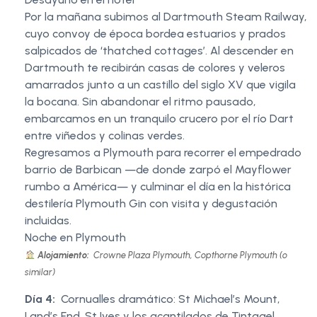
Por la mañana subimos al Dartmouth Steam Railway,
cuyo convoy de época bordea estuarios y prados
salpicados de ‘thatched cottages’. Al descender en
Dartmouth te recibirán casas de colores y veleros
amarrados junto a un castillo del siglo XV que vigila
la bocana. Sin abandonar el ritmo pausado,
embarcamos en un tranquilo crucero por el río Dart
entre viñedos y colinas verdes.
Regresamos a Plymouth para recorrer el empedrado
barrio de Barbican —de donde zarpó el Mayflower
rumbo a América— y culminar el día en la histórica
destilería Plymouth Gin con visita y degustación
incluidas.
Noche en Plymouth
Alojamiento:
Crowne Plaza Plymouth, Copthorne Plymouth (o
similar)
Día 4:
Cornualles dramático: St Michael’s Mount,
Land’s End, St Ives y los acantilados de Tintagel