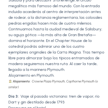
Salisbury para descubrir Stonehenge, el círculo
megalítico más famoso del mundo. Con la entrada
incluida accederás al centro de interpretación antes
de rodear, a la distancia reglamentaria, las colosales
piedras erigidas hacen más de cuatro milenios.
Continuamos hasta la ciudad medieval de Salisbury;
su aguja gótica —la más alta de Gran Bretaña—
domina el horizonte. En el Chapter House de la
catedral podrás admirar uno de los cuatro
ejemplares originales de la Carta Magna. Tras tiempo
libre para almorzar bajo los típicos entramados de
madera seguiremos nuestra ruta. Al caer la tarde,
llegada a la marinera Plymouth.
Alojamiento en Plymouth.
Alojamiento:
Crowne Plaza Plymouth, Copthorne Plymouth (o
similar)
Día 3:
Viaje al pasado victoriano: tren de vapor, río
Dart y gin destilado desde 1793
Desayuno en el hotel