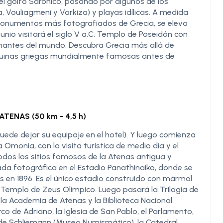
el golfo Sarónico, pasando por algunos de los
Vouliagmeni y Varkiza) y playas idílicas. A medida
 monumentos más fotografiados de Grecia, se eleva
nio visitará el siglo V a.C. Templo de Poseidón con
nantes del mundo. Descubra Grecia más allá de
y ruinas griegas mundialmente famosas antes de
ATENAS (50 km - 4,5 h)
uede dejar su equipaje en el hotel). Y luego comienza
a Omonia, con la visita turística de medio día y el
todos los sitios famosos de la Atenas antigua y
da fotográfica en el Estadio Panathinaiko, donde se
s en 1896. Es el único estadio construido con mármol
 Templo de Zeus Olímpico. Luego pasará la Trilogía de
 la Academia de Atenas y la Biblioteca Nacional.
co de Adriano, la Iglesia de San Pablo, el Parlamento,
de Schliemann (Museo Numismático), la Catedral