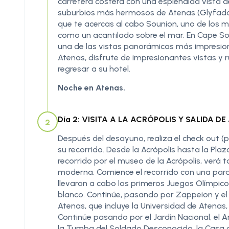
carretera costera con una espléndida vista d
suburbios más hermosos de Atenas (Glyfada, 
que te acercas al cabo Sounion, uno de los
como un acantilado sobre el mar. En Cape Sou
una de las vistas panorámicas más impresio
Atenas, disfrute de impresionantes vistas 
regresar a su hotel.
Noche en Atenas.
Día 2: VISITA A LA ACRÓPOLIS Y SALIDA DE 
2
Después del desayuno, realiza el check out (p
su recorrido. Desde la Acrópolis hasta la Plaz
recorrido por el museo de la Acrópolis, verá 
moderna. Comience el recorrido con una para
llevaron a cabo los primeros Juegos Olímpico
blanco. Continúe, pasando por Zappeion y el
Atenas, que incluye la Universidad de Atenas,
Continúe pasando por el Jardín Nacional, el Ar
la Tumba del Soldado Desconocido, la Casa 