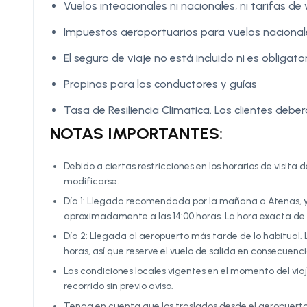
Vuelos inteacionales ni nacionales, ni tarifas de
Impuestos aeroportuarios para vuelos nacionale
El seguro de viaje no está incluido ni es obligator
Propinas para los conductores y guías
Tasa de Resiliencia Climatica. Los clientes deber
NOTAS IMPORTANTES:
Debido a ciertas restricciones en los horarios de visit
modificarse.
Día 1: Llegada recomendada por la mañana a Atenas, y
aproximadamente a las 14:00 horas. La hora exacta de l
Día 2: Llegada al aeropuerto más tarde de lo habitual. 
horas, así que reserve el vuelo de salida en consecuenc
Las condiciones locales vigentes en el momento del vi
recorrido sin previo aviso.
Tenga en cuenta que los traslados desde el aeropuerto 