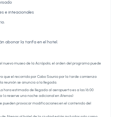
 visado
s e inteacionales
io.
án abonar la tarifa en el hotel.
a del nuevo museo de la Acrópolis, el orden del programa puede
a que el recorrido por Cabo Sounio por la tarde comienza
a reunión se anuncia a la llegada.
La hora estimada de llegada al aeropuerto es a las 16:00
ia (o reserve una noche adicional en Atenas)
aje pueden provocar modificaciones en el contenido del
de Atenas al hotel de la ciudad están incluidos solo como