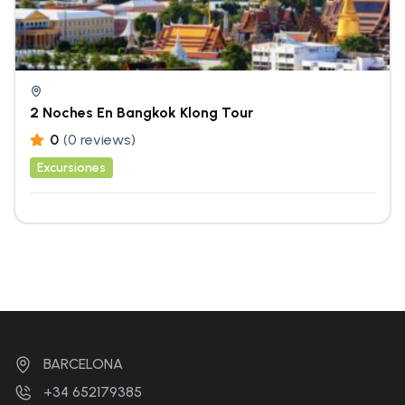
2 Noches En Bangkok Klong Tour
0
(0 reviews)
Excursiones
BARCELONA
+34 652179385