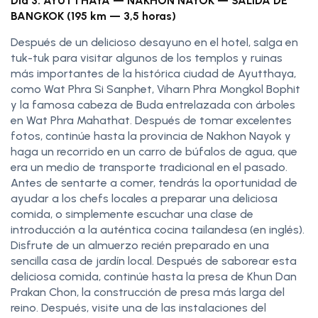
Día 3: AYUTTHAYA — NAKHON NAYOK — SALIDA DE
BANGKOK (195 km — 3,5 horas)
Después de un delicioso desayuno en el hotel, salga en
tuk-tuk para visitar algunos de los templos y ruinas
más importantes de la histórica ciudad de Ayutthaya,
como Wat Phra Si Sanphet, Viharn Phra Mongkol Bophit
y la famosa cabeza de Buda entrelazada con árboles
en Wat Phra Mahathat. Después de tomar excelentes
fotos, continúe hasta la provincia de Nakhon Nayok y
haga un recorrido en un carro de búfalos de agua, que
era un medio de transporte tradicional en el pasado.
Antes de sentarte a comer, tendrás la oportunidad de
ayudar a los chefs locales a preparar una deliciosa
comida, o simplemente escuchar una clase de
introducción a la auténtica cocina tailandesa (en inglés).
Disfrute de un almuerzo recién preparado en una
sencilla casa de jardín local. Después de saborear esta
deliciosa comida, continúe hasta la presa de Khun Dan
Prakan Chon, la construcción de presa más larga del
reino. Después, visite una de las instalaciones del