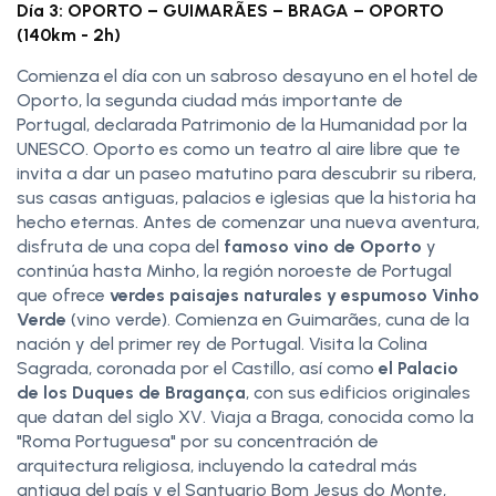
Día 3: OPORTO – GUIMARÃES – BRAGA – OPORTO
(140km - 2h)
Comienza el día con un sabroso desayuno en el hotel de
Oporto, la segunda ciudad más importante de
Portugal, declarada Patrimonio de la Humanidad por la
UNESCO. Oporto es como un teatro al aire libre que te
invita a dar un paseo matutino para descubrir su ribera,
sus casas antiguas, palacios e iglesias que la historia ha
hecho eternas. Antes de comenzar una nueva aventura,
disfruta de una copa del
famoso vino de Oporto
y
continúa hasta Minho, la región noroeste de Portugal
que ofrece
verdes paisajes naturales y espumoso Vinho
Verde
(vino verde). Comienza en Guimarães, cuna de la
nación y del primer rey de Portugal. Visita la Colina
Sagrada, coronada por el Castillo, así como
el Palacio
de los Duques de Bragança
, con sus edificios originales
que datan del siglo XV. Viaja a Braga, conocida como la
"Roma Portuguesa" por su concentración de
arquitectura religiosa, incluyendo la catedral más
antigua del país y el Santuario Bom Jesus do Monte,