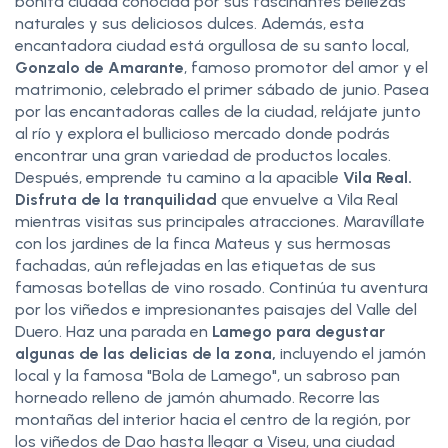
bonita ciudad conocida por sus fascinantes bellezas
naturales y sus deliciosos dulces. Además, esta
encantadora ciudad está orgullosa de su santo local,
Gonzalo de Amarante
, famoso promotor del amor y el
matrimonio, celebrado el primer sábado de junio. Pasea
por las encantadoras calles de la ciudad, relájate junto
al río y explora el bullicioso mercado donde podrás
encontrar una gran variedad de productos locales.
Después, emprende tu camino a la apacible
Vila Real.
Disfruta de la tranquilidad
que envuelve a Vila Real
mientras visitas sus principales atracciones. Maravíllate
con los jardines de la finca Mateus y sus hermosas
fachadas, aún reflejadas en las etiquetas de sus
famosas botellas de vino rosado. Continúa tu aventura
por los viñedos e impresionantes paisajes del Valle del
Duero. Haz una parada en
Lamego para degustar
algunas de las delicias de la zona,
incluyendo el jamón
local y la famosa "Bola de Lamego", un sabroso pan
horneado relleno de jamón ahumado. Recorre las
montañas del interior hacia el centro de la región, por
los viñedos de Dao hasta llegar a Viseu, una ciudad