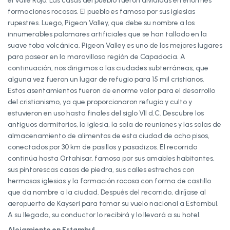
el Valle Rojo. Las casas del pueblo fueron divididas en enormes
formaciones rocosas. El pueblo es famoso por sus iglesias
rupestres. Luego, Pigeon Valley, que debe su nombre a los
innumerables palomares artificiales que se han tallado en la
suave toba volcánica. Pigeon Valley es uno de los mejores lugares
para pasear en la maravillosa región de Capadocia. A
continuación, nos dirigimos a las ciudades subterráneas, que
alguna vez fueron un lugar de refugio para 15 mil cristianos.
Estos asentamientos fueron de enorme valor para el desarrollo
del cristianismo, ya que proporcionaron refugio y culto y
estuvieron en uso hasta finales del siglo VII d.C. Descubre los
antiguos dormitorios, la iglesia, la sala de reuniones y las salas de
almacenamiento de alimentos de esta ciudad de ocho pisos,
conectados por 30 km de pasillos y pasadizos. El recorrido
continúa hasta Ortahisar, famosa por sus amables habitantes,
sus pintorescas casas de piedra, sus calles estrechas con
hermosas iglesias y la formación rocosa con forma de castillo
que da nombre a la ciudad. Después del recorrido, diríjase al
aeropuerto de Kayseri para tomar su vuelo nacional a Estambul.
A su llegada, su conductor lo recibirá y lo llevará a su hotel.
Alojamiento en Estambul.