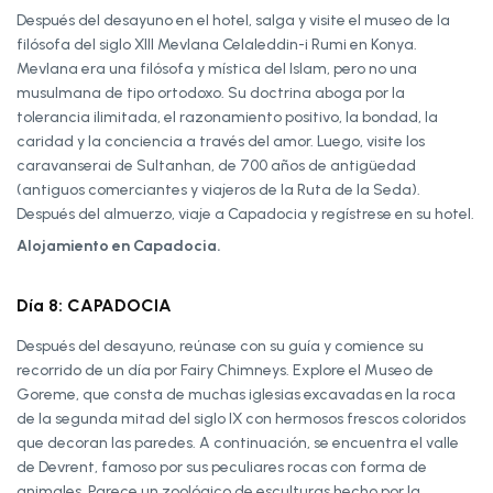
Después del desayuno en el hotel, salga y visite el museo de la
filósofa del siglo XIII Mevlana Celaleddin-i Rumi en Konya.
Mevlana era una filósofa y mística del Islam, pero no una
musulmana de tipo ortodoxo. Su doctrina aboga por la
tolerancia ilimitada, el razonamiento positivo, la bondad, la
caridad y la conciencia a través del amor. Luego, visite los
caravanserai de Sultanhan, de 700 años de antigüedad
(antiguos comerciantes y viajeros de la Ruta de la Seda).
Después del almuerzo, viaje a Capadocia y regístrese en su hotel.
Alojamiento en Capadocia.
Día 8: CAPADOCIA
Después del desayuno, reúnase con su guía y comience su
recorrido de un día por Fairy Chimneys. Explore el Museo de
Goreme, que consta de muchas iglesias excavadas en la roca
de la segunda mitad del siglo IX con hermosos frescos coloridos
que decoran las paredes. A continuación, se encuentra el valle
de Devrent, famoso por sus peculiares rocas con forma de
animales. Parece un zoológico de esculturas hecho por la