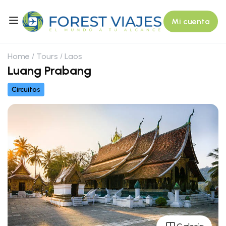
Mi cuenta
Home
Tours
Laos
Luang Prabang
Circuitos