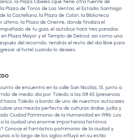
ánico, la Plaza Cibeles (que tiene otra fuente de
á, la Plaza de Toros de Las Ventas, el Estadio Santiago
e la Castellana, la Plaza de Colón, la Biblioteca
r último, la Plaza de Oriente, donde finaliza el
acompañado de tu guía, el autobús hará tres paradas
s en Plaza Mayor y el Templo de Debod, así como una
spués del recorrido, tendrás el resto del día libre para
egresar al hotel cuando lo desees.
LEDO
punto de encuentro en la calle San Nicolás, 15, junto a
rido de medio día por Toledo a las 08.45 (presencia
dad hacia Toledo a bordo de uno de nuestros autocares
cubre una mezcla perfecta de culturas árabe, judía y
rado Ciudad Patrimonio de la Humanidad en 1986. Los
a la ciudad una enorme importancia histórica.
? Conoce el fantástico patrimonio de la ciudad y
as a lo largo de los siglos influyó en su estilo