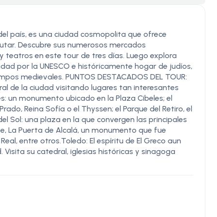
 del país, es una ciudad cosmopolita que ofrece
sfrutar. Descubre sus numerosos mercados
y teatros en este tour de tres días. Luego explora
idad por la UNESCO e históricamente hogar de judíos,
 tiempos medievales. PUNTOS DESTACADOS DEL TOUR:
ral de la ciudad visitando lugares tan interesantes
es: un monumento ubicado en la Plaza Cibeles; el
do, Reina Sofía o el Thyssen; el Parque del Retiro, el
l Sol: una plaza en la que convergen las principales
Arte, La Puerta de Alcalá, un monumento que fue
io Real, entre otros.Toledo: El espíritu de El Greco aun
 Visita su catedral, iglesias históricas y sinagoga