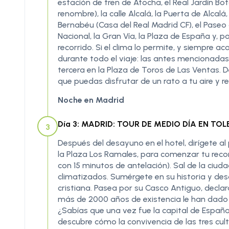
estación de tren de Atocha, el Real Jardín Bot
renombre), la calle Alcalá, la Puerta de Alcal
Bernabéu (Casa del Real Madrid CF), el Paseo d
Nacional, la Gran Vía, la Plaza de España y, po
recorrido. Si el clima lo permite, y siempre 
durante todo el viaje: las antes mencionada
tercera en la Plaza de Toros de Las Ventas. De
que puedas disfrutar de un rato a tu aire y r
Noche en Madrid
Día 3: MADRID: TOUR DE MEDIO DÍA EN TO
3
Después del desayuno en el hotel, dirígete al 
la Plaza Los Ramales, para comenzar tu recor
con 15 minutos de antelación). Sal de la ciu
climatizados. Sumérgete en su historia y des
cristiana. Pasea por su Casco Antiguo, decla
más de 2000 años de existencia le han dado 
¿Sabías que una vez fue la capital de España
descubre cómo la convivencia de las tres cultur