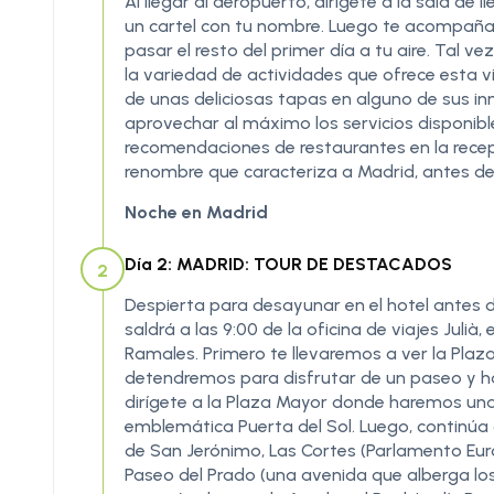
Al llegar al aeropuerto, dirígete a la sala d
un cartel con tu nombre. Luego te acompañará
pasar el resto del primer día a tu aire. Tal v
la variedad de actividades que ofrece esta v
de unas deliciosas tapas en alguno de sus i
aprovechar al máximo los servicios disponible
recomendaciones de restaurantes en la recep
renombre que caracteriza a Madrid, antes de 
Noche en Madrid
Día 2: MADRID: TOUR DE DESTACADOS
2
Despierta para desayunar en el hotel antes d
saldrá a las 9:00 de la oficina de viajes Julià, 
Ramales. Primero te llevaremos a ver la Pla
detendremos para disfrutar de un paseo y ha
dirígete a la Plaza Mayor donde haremos una s
emblemática Puerta del Sol. Luego, continúa c
de San Jerónimo, Las Cortes (Parlamento Eur
Paseo del Prado (una avenida que alberga los 