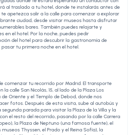
e llegadas donde te estará esperando un conductor con
 al traslado a tu hotel, donde te instalarás antes de
ez te apetezca salir a la calle para comenzar a explorar
ibrante ciudad, desde visitar museos hasta disfrutar
nnumerables bares. También puedes relajarte y
s en el hotel. Por la noche, puedes pedir
ción del hotel para descubrir la gastronomía de
pasar tu primera noche en el hotel.
e comenzar tu recorrido por Madrid. El transporte
en la calle San Nicolás, 15, al lado de la Plaza Los
za de Oriente y el Templo de Debod, donde nos
cer fotos. Después de esta visita, sube al autobús y
egunda parada para visitar la Plaza de la Villa y la
on el resto del recorrido, pasando por la calle Carrera
opeo), la Plaza de Neptuno (una famosa fuente), el
museos Thyssen, el Prado y el Reina Sofía), la