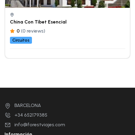
China Con Tíbet Esencial
0
(0 reviews)
Circuitos
BARCELONA
+34 652179385
info@forestviajes.com
Información