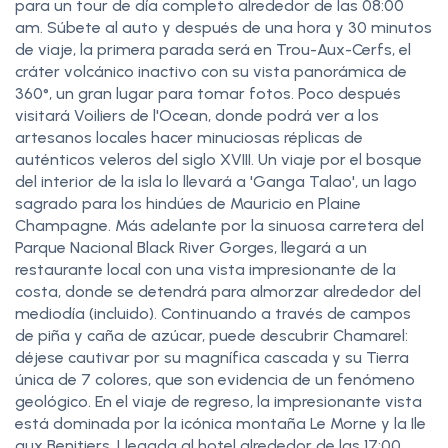
para un tour de día completo alrededor de las 08:00
am. Súbete al auto y después de una hora y 30 minutos
de viaje, la primera parada será en Trou-Aux-Cerfs, el
cráter volcánico inactivo con su vista panorámica de
360°, un gran lugar para tomar fotos. Poco después
visitará Voiliers de l'Ocean, donde podrá ver a los
artesanos locales hacer minuciosas réplicas de
auténticos veleros del siglo XVIII. Un viaje por el bosque
del interior de la isla lo llevará a 'Ganga Talao', un lago
sagrado para los hindúes de Mauricio en Plaine
Champagne. Más adelante por la sinuosa carretera del
Parque Nacional Black River Gorges, llegará a un
restaurante local con una vista impresionante de la
costa, donde se detendrá para almorzar alrededor del
mediodía (incluido). Continuando a través de campos
de piña y caña de azúcar, puede descubrir Chamarel:
déjese cautivar por su magnífica cascada y su Tierra
única de 7 colores, que son evidencia de un fenómeno
geológico. En el viaje de regreso, la impresionante vista
está dominada por la icónica montaña Le Morne y la Ile
aux Benitiers. Llegada al hotel alrededor de las 17:00