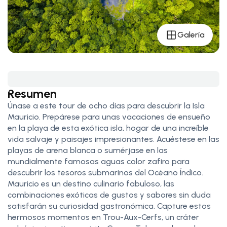
Galería
Resumen
Únase a este tour de ocho días para descubrir la Isla
Mauricio. Prepárese para unas vacaciones de ensueño
en la playa de esta exótica isla, hogar de una increíble
vida salvaje y paisajes impresionantes. Acuéstese en las
playas de arena blanca o sumérjase en las
mundialmente famosas aguas color zafiro para
descubrir los tesoros submarinos del Océano Índico.
Mauricio es un destino culinario fabuloso, las
combinaciones exóticas de gustos y sabores sin duda
satisfarán su curiosidad gastronómica. Capture estos
hermosos momentos en Trou-Aux-Cerfs, un cráter