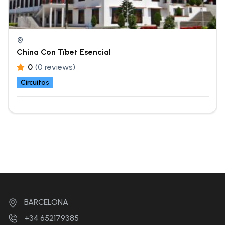
China Con Tíbet Esencial
0
(0 reviews)
Circuitos
BARCELONA
+34 652179385