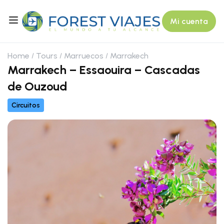
Mi cuenta
Home
Tours
Marruecos
Marrakech
Marrakech – Essaouira – Cascadas
de Ouzoud
Circuitos