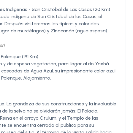
s Indígenas - San Cristóbal de Las Casas (20 Km)
ado indígena de San Cristóbal de las Casas, el
 Después visitaremos las típicas y coloridas
ugar de murciélagos) y Zinacanán (agua espesa).
ar)
 Palenque (191 Km)
o y de espesa vegetación, para llegar al río Yaxhá
as cascadas de Agua Azul, su impresionante color azul
a Palenque. Alojamiento.
que. La grandeza de sus construcciones y la invaluable
e la selva no se olvidarán jamás: El Palacio,
 Reina en el arroyo Otulum, y el Templo de las
te se encuentra cerrada al público para su
museo del sitio. Al término de la visita salida hacia