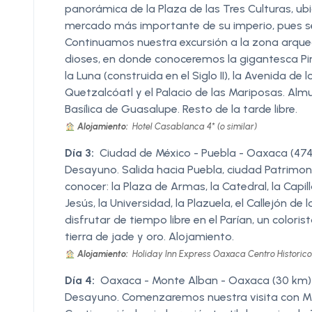
panorámica de la Plaza de las Tres Culturas, ubi
mercado más importante de su imperio, pues se
Continuamos nuestra excursión a la zona arqueo
dioses, en donde conoceremos la gigantesca Pirám
la Luna (construida en el Siglo II), la Avenida d
Quetzalcóatl y el Palacio de las Mariposas. Almu
Basílica de Guasalupe. Resto de la tarde libre.
Alojamiento:
Hotel Casablanca 4* (o similar)
Día 3:
Ciudad de México - Puebla - Oaxaca (47
Desayuno. Salida hacia Puebla, ciudad Patrimoni
conocer: la Plaza de Armas, la Catedral, la Capi
Jesús, la Universidad, la Plazuela, el Callejón 
disfrutar de tiempo libre en el Parían, un color
tierra de jade y oro. Alojamiento.
Alojamiento:
Holiday Inn Express Oaxaca Centro Historico 4
Día 4:
Oaxaca - Monte Alban - Oaxaca (30 km)
Desayuno. Comenzaremos nuestra visita con MO