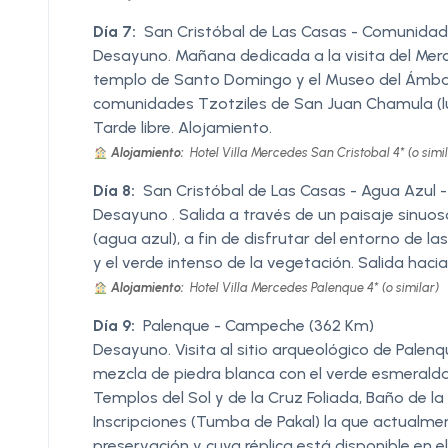
Día 7:
San Cristóbal de Las Casas - Comunidade
Desayuno. Mañana dedicada a la visita del Merc
templo de Santo Domingo y el Museo del Ámbar.
comunidades Tzotziles de San Juan Chamula (l
Tarde libre. Alojamiento.
Alojamiento:
Hotel Villa Mercedes San Cristobal 4* (o simil
Día 8:
San Cristóbal de Las Casas - Agua Azul -
Desayuno . Salida a través de un paisaje sinuos
(agua azul), a fin de disfrutar del entorno de l
y el verde intenso de la vegetación. Salida haci
Alojamiento:
Hotel Villa Mercedes Palenque 4* (o similar)
Día 9:
Palenque - Campeche (362 Km)
Desayuno. Visita al sitio arqueológico de Palen
mezcla de piedra blanca con el verde esmeralda d
Templos del Sol y de la Cruz Foliada, Baño de la
Inscripciones (Tumba de Pakal) la que actualmen
preservación y cuya réplica está disponible en el 