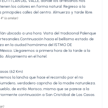
a TEOTITLÁN DEL VALLE, donde los artesanos nos
ienen los colores en forma natural. Regreso a la
principales calles del centro. Almuerzo y tarde libre.
* (o similar)
án ubicado a una hora. Visita del tradicional Palenque
rtesanales.Continuación hacia el bellísimo estado de
rzo en la ciudad homónima del ISTMO DE
xico. Llegaremos a primera hora de la tarde a la
. Alojamiento en el hotel.
Casas (62 Km)
os la lancha que hace el recorrido por el rio
Sumidero, verdadero capricho de la madre naturaleza.
 pueblo, de estilo Morisco, misma que se parece a la
eriormente continuación a San Cristóbal de Las Casas.
ar)