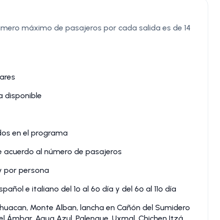
número máximo de pasajeros por cada salida es de 14
lares
 disponible
idos en el programa
e acuerdo al número de pasajeros
 y por persona
ol e italiano del 1º al 6º día y del 6º al 11º día
ihuacan, Monte Alban, lancha en Cañón del Sumidero
 Ámbar, Agua Azul, Palenque, Uxmal, Chichen Itzá,