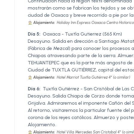
Continuación hacia la región textil denominad
mostrarán como se fabrican los tejidos y se obt
ciudad de Oaxaca y breve recorrido a pie por las 
Alojamiento:
Holiday Inn Express Oaxaca Centro Historico 4
Día 5:
Oaxaca - Tuxtla Gutierrez (565 Km)
Desayuno. Salida en dirección a Santiago Matatl
(Fábrica de Mezcal) para conocer los procesos a
Chiapas atravesando parte de la sierra. Almue
TEHUANTEPEC que es la parte más angosta de Mé
Ciudad de TUXTLA GUTIÉRREZ, capital del estado
Alojamiento:
Hotel Marriot Tuxtla Gutiérrez 4* (o similar)
Día 6:
Tuxtla Gutiérrez - San Cristóbal de Las 
Desayuno. Salida Chiapa de Corzo donde tomarem
Grijalva. Admiraremos el imponente Cañón del 
Al retorno, visitaremos la particular fuente del
corona de los reyes católicos. Almuerzo y post
Alojamiento.
Alojamiento:
Hotel Villa Mercedes San Cristobal 4* (o simil