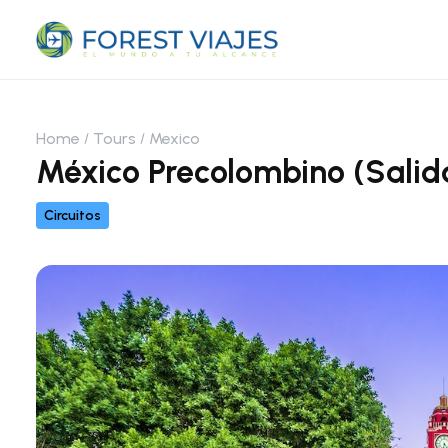
Home
Tours
Mexico
México Precolombino (Salida
Circuitos