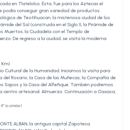
cada en Tlatelolco. Ésta, fue para los Aztecas el
 podía conseguir gran variedad de productos.
lógica de Teotihuacan, la misteriosa ciudad de los
ide del Sol (construida en el Siglo I), la Pirámide de
e los Muertos, la Ciudadela con el Templo de
erzo. De regreso a la ciudad, se visita la moderna
4 Km)
o Cultural de la Humanidad. Iniciamos la visita para
lla del Rosario, la Casa de las Muñecas, la Compañía de
de los Sapos y la Casa del Alfeñique. También podremos
ista centro artesanal. Almuerzo. Continuación a Oaxaca,
* (o similar)
NTE ALBAN, la antigua capital Zapoteca.