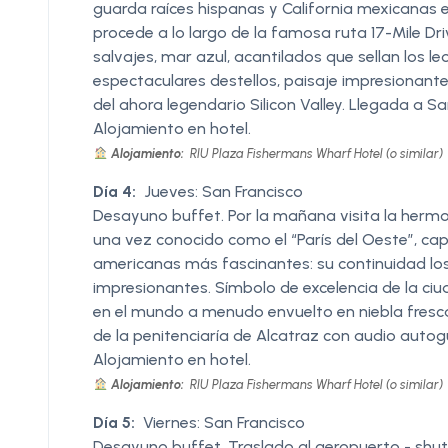
guarda raíces hispanas y California mexicanas 
procede a lo largo de la famosa ruta 17-Mile Dr
salvajes, mar azul, acantilados que sellan los 
espectaculares destellos, paisaje impresionante
del ahora legendario Silicon Valley. Llegada a Sa
Alojamiento en hotel.
Alojamiento:
RIU Plaza Fishermans Wharf Hotel (o similar)
Día 4:
Jueves: San Francisco
Desayuno buffet. Por la mañana visita la hermos
una vez conocido como el “París del Oeste”, ca
americanas más fascinantes: su continuidad lo
impresionantes. Símbolo de excelencia de la ci
en el mundo a menudo envuelto en niebla fresca 
de la penitenciaría de Alcatraz con audio autog
Alojamiento en hotel.
Alojamiento:
RIU Plaza Fishermans Wharf Hotel (o similar)
Día 5:
Viernes: San Francisco
Desayuno buffet. Traslado al aeropuerto - shutt