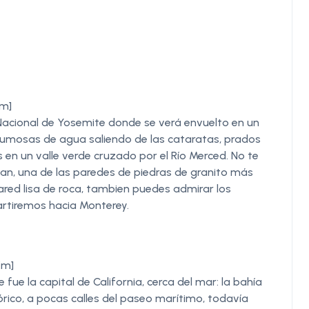
Km]
Nacional de Yosemite donde se verá envuelto en un
pumosas de agua saliendo de las cataratas, prados
ris en un valle verde cruzado por el Río Merced. No te
an, una de las paredes de piedras de granito más
ared lisa de roca, tambien puedes admirar los
artiremos hacia Monterey.
Km]
ue la capital de California, cerca del mar: la bahía
tórico, a pocas calles del paseo marítimo, todavía