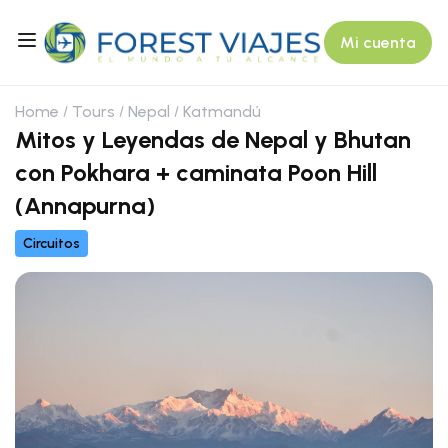
Mi cuenta
Home
Tours
Nepal
Katmandú
Mitos y Leyendas de Nepal y Bhutan
con Pokhara + caminata Poon Hill
(Annapurna)
Circuitos