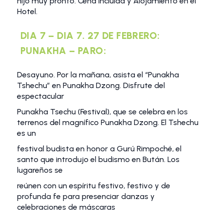
hijo muy pronto. Cena incluida y Alojamiento en el
Hotel.
DIA 7 – DIA 7. 27 DE FEBRERO:
PUNAKHA – PARO:
Desayuno. Por la mañana, asista el “Punakha
Tshechu” en Punakha Dzong. Disfrute del
espectacular
Punakha Tsechu (Festival), que se celebra en los
terrenos del magnífico Punakha Dzong. El Tshechu
es un
festival budista en honor a Gurú Rimpoché, el
santo que introdujo el budismo en Bután. Los
lugareños se
reúnen con un espíritu festivo, festivo y de
profunda fe para presenciar danzas y
celebraciones de máscaras