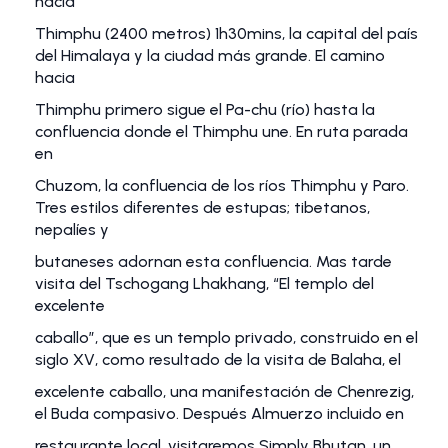
hacia
Thimphu (2400 metros) 1h30mins, la capital del país
del Himalaya y la ciudad más grande. El camino
hacia
Thimphu primero sigue el Pa-chu (río) hasta la
confluencia donde el Thimphu une. En ruta parada
en
Chuzom, la confluencia de los ríos Thimphu y Paro.
Tres estilos diferentes de estupas; tibetanos,
nepalíes y
butaneses adornan esta confluencia. Mas tarde
visita del Tschogang Lhakhang, “El templo del
excelente
caballo”, que es un templo privado, construido en el
siglo XV, como resultado de la visita de Balaha, el
excelente caballo, una manifestación de Chenrezig,
el Buda compasivo. Después Almuerzo incluido en
restaurante local, visitaremos Simply Bhutan, un