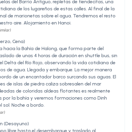
uelas del Barrio Antiguo, repletas de tiendecitas, una
diana de los lugareños de estas calles. Al final de la
onal de marionetas sobre el agua. Tendremos el resto
uestro aire. Alojamiento en Hanoi.
imilar)
erzo, Cena)
a hacia la Bahía de Halong, que forma parte del
slado de unas 4 horas de duración en shuttle bus, sin
del Delta del Río Rojo, observando la vida cotidiana de
falos de agua. Llegada y embarque. La mejor manera
bordo de un encantador barco surcando sus aguas. El
es de islas de piedra caliza sobresalen del mar
deadas de coloridas aldeas flotantes es realmente
 por la bahía y veremos formaciones como Dinh
el sol. Noche a bordo.
ar)
An (Desayuno)
po libre hasta el desembarque y traslado al