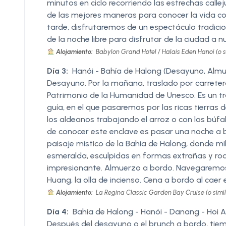
minutos en ciclo recorriendo las estrechas callej
de las mejores maneras para conocer la vida coti
tarde, disfrutaremos de un espectáculo tradici
de la noche libre para disfrutar de la ciudad a n
Alojamiento:
Babylon Grand Hotel / Halais Eden Hanoi (o s
Día 3:
Hanói - Bahía de Halong (Desayuno, Almu
Desayuno. Por la mañana, traslado por carreter
Patrimonio de la Humanidad de Unesco. Es un tra
guía, en el que pasaremos por las ricas tierras 
los aldeanos trabajando el arroz o con los bú
de conocer este enclave es pasar una noche a 
paisaje místico de la Bahía de Halong, donde mil
esmeralda, esculpidas en formas extrañas y ro
impresionante. Almuerzo a bordo. Navegaremos
Huang, la olla de incienso. Cena a bordo al caer 
Alojamiento:
La Regina Classic Garden Bay Cruise (o simil
Día 4:
Bahía de Halong - Hanói - Danang - Hoi 
Después del desayuno o el brunch a bordo, tiem