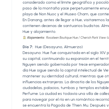
considerado como el límite geográfico y psicológi
paso de la montaña yace perpetuamente envue
playa de Non Nuoc y el Museo Cham, que contie
En Danang, antes de llegar a Hue, visitaremos 
contienen decenas de santuarios budistas. Alm
Hue y alojamiento.
Alojamiento:
Rosaleen Boutique Hue / Cherish Park View (o
Día 7:
Hue (Desayuno, Almuerzo)
Desayuno. Hue fue conquistada en el siglo XIV por
su capital, continuando su expansión en el territ
Nguyen siendo gobernada por trece emperadores
día Hue sigue siendo la capital intelectual de V
mantener su identidad cultural, mientras que 
influencias extranjeras. La dinastía de los Nguy
ciudadelas, palacios, tumbas y templos establec
Perfume. La ciudad es todavía una villa de call
para navegar por el río en un romántico recorri
se encuentra la Pagoda de Thien Mu. Después v