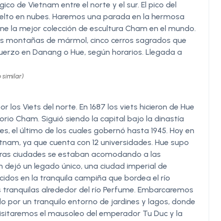
co de Vietnam entre el norte y el sur. El pico del
lto en nubes. Haremos una parada en la hermosa
ne la mejor colección de escultura Cham en el mundo.
las montañas de mármol, cinco cerros sagrados que
uerzo en Danang o Hue, según horarios. Llegada a
 similar)
 los Viets del norte. En 1687 los viets hicieron de Hue
orio Cham. Siguió siendo la capital bajo la dinastía
, el último de los cuales gobernó hasta 1945. Hoy en
ietnam, ya que cuenta con 12 universidades. Hue supo
otras ciudades se estaban acomodando a las
en dejó un legado único, una ciudad imperial de
idos en la tranquila campiña que bordea el río
es tranquilas alrededor del río Perfume. Embarcaremos
do por un tranquilo entorno de jardines y lagos, donde
isitaremos el mausoleo del emperador Tu Duc y la