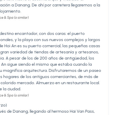
ación a Danang. De ahí por carretera llegaremos a la
lojamiento.
e & Spa (o similar)
estino encantador, con dos caras: el puerto
ionales, y la playa con sus nuevos complejos y largos
de Hoi An es su puerto comercial, las pequeñas casas
gran variedad de tiendas de artesanía y artesanos,
ia. A pesar de los de 200 años de antigüedad, los
oi An sigue siendo el mismo que estaba cuando la
u magnífica arquitectura. Disfrutaremos de un paseo
 los hogares de los antiguos comerciantes, de más de
 colorido mercado. Almuerzo en un restaurante local.
e la ciudad.
e & Spa (o similar)
rzo)
vés de Danang, llegando al hermoso Hai Van Pass,