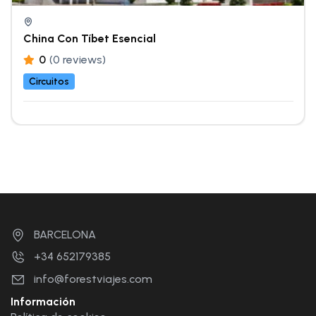
China Con Tíbet Esencial
0
(0 reviews)
Circuitos
BARCELONA
+34 652179385
info@forestviajes.com
Información