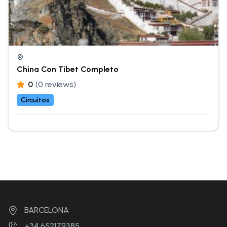
China Con Tíbet Completo
0
(0 reviews)
Circuitos
BARCELONA
+34 652179385