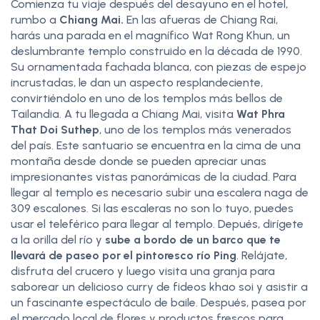
Comienza tu viaje después del desayuno en el hotel,
rumbo a
Chiang Mai.
En las afueras de Chiang Rai,
harás una parada en el magnífico Wat Rong Khun, un
deslumbrante templo construido en la década de 1990.
Su ornamentada fachada blanca, con piezas de espejo
incrustadas, le dan un aspecto resplandeciente,
convirtiéndolo en uno de los templos más bellos de
Tailandia. A tu llegada a Chiang Mai, visita
Wat Phra
That Doi Suthep
, uno de los templos más venerados
del país. Este santuario se encuentra en la cima de una
montaña desde donde se pueden apreciar unas
impresionantes vistas panorámicas de la ciudad. Para
llegar al templo es necesario subir una escalera naga de
309 escalones. Si las escaleras no son lo tuyo, puedes
usar el teleférico para llegar al templo. Depués, dirígete
a la orilla del río y
sube a bordo de un barco que te
llevará de paseo por el pintoresco río Ping
. Relájate,
disfruta del crucero y luego visita una granja para
saborear un delicioso curry de fideos khao soi y asistir a
un fascinante espectáculo de baile. Después, pasea por
el mercado local de flores y productos frescos para